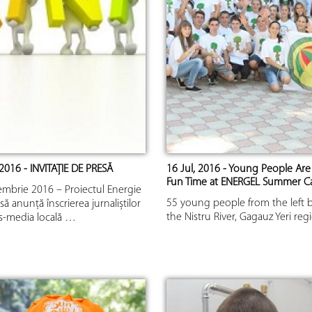
2016 - INVITAȚIE DE PRESĂ
16 Jul, 2016 - Young People Are
Fun Time at ENERGEL Summer 
embrie 2016 – Proiectul Energie
55 young people from the left 
să anunță înscrierea jurnaliștilor
the Nistru River, Gagauz Yeri re
s-media locală …