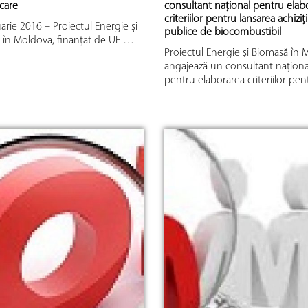
care
consultant naţional pentru elab
criteriilor pentru lansarea achiziți
arie 2016 – Proiectul Energie şi
publice de biocombustibil
 în Moldova, finanţat de UE …
Proiectul Energie şi Biomasă în
angajează un consultant naţiona
pentru elaborarea criteriilor pe