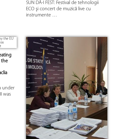
SUN DĂ-I FEST: Festival de tehnologii
ECO şi concert de muzică live cu
instrumente …
eating
 the
clia
m under
II was