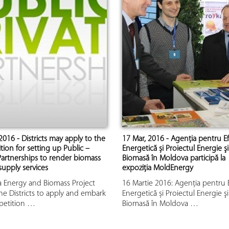
2016 - Districts may apply to the
17 Mar, 2016 - Agenția pentru Ef
ion for setting up Public –
Energetică și Proiectul Energie şi
Partnerships to render biomass
Biomasă în Moldova participă la
upply services
expoziţia MoldEnergy
 Energy and Biomass Project
16 Martie 2016: Agenția pentru E
the Districts to apply and embark
Energetică și Proiectul Energie şi
etition …
Biomasă în Moldova …