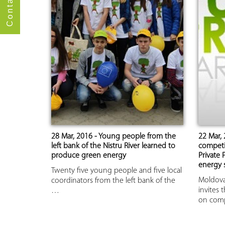
Contact us
28 Mar, 2016 - Young people from the
22 Mar, 
left bank of the Nistru River learned to
competit
produce green energy
Private 
energy s
Twenty five young people and five local
Moldova
coordinators from the left bank of the
invites 
…
on comp