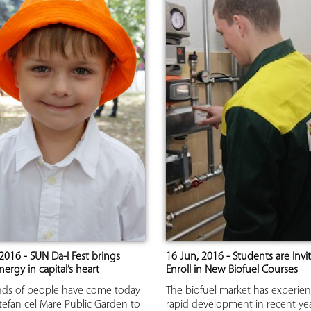
2016 - SUN Da-I Fest brings
16 Jun, 2016 - Students are Invi
ergy in capital’s heart
Enroll in New Biofuel Courses
ds of people have come today
The biofuel market has experie
tefan cel Mare Public Garden to
rapid development in recent ye