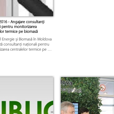
2016 - Angajare consultanți
i pentru monitorizarea
elor termice pe biomasă
l Energie și Biomasă în Moldova
ă consultanți naționali pentru
izarea centralelor termice pe …