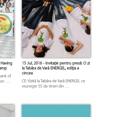
 Having
15 Jul, 2016 - Invitație pentru presă: O zi
Camp
la Tabăra de Vară ENERGEL, ediţia a
cincea
bank of
CE: Vizită la Tabăra de Vară ENERGEL ce
gion …
reuneşte 55 de tineri din …