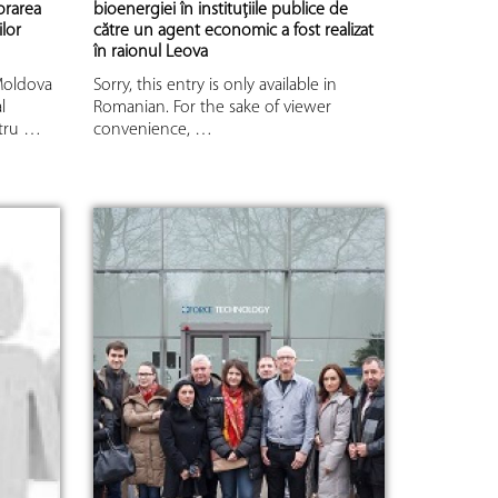
orarea
bioenergiei în instituţiile publice de
ilor
către un agent economic a fost realizat
în raionul Leova
 Moldova
Sorry, this entry is only available in
l
Romanian. For the sake of viewer
ntru …
convenience, …