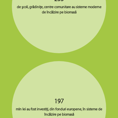
biocombustibilului produs în
de şcoli, grădiniţe, centre comunitare au sisteme moderne
Moldova
de încălzire pe biomasă
Chişinău, str. Mirceşti 56, Laboratorul de testare
a calităţii biocombustibilului
SUN Dă-I Fest
10 Jun 2018
Chişinău, Grădina Publică Ştefan cel Mare şi
Sfânt
197
mln lei au fost investiţi, din fonduri europene, în sisteme de
încălzire pe biomasă