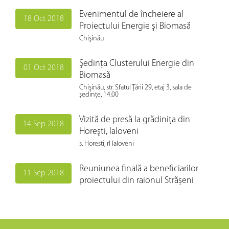
Evenimentul de încheiere al
18 Oct 2018
Proiectului Energie şi Biomasă
Chişinău
Şedinţa Clusterului Energie din
01 Oct 2018
Biomasă
Chişinău, str. Sfatul Ţării 29, etaj 3, sala de
şedinţe, 14.00
Vizită de presă la grădiniţa din
14 Sep 2018
Horeşti, Ialoveni
s. Horesti, rl Ialoveni
Reuniunea finală a beneficiarilor
11 Sep 2018
proiectului din raionul Strășeni
Consiliul Raional, 10.00
Reuniunea finală a beneficiarilor
11 Sep 2018