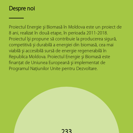
proiectului din raionul Ialoveni
Ialoveni, Consiliul Raional, 14.00
Despre noi
Recepţie la finisarea lucrărilor de
07 Sep 2018
Proiectul Energie şi Biomasă în Moldova este un proiect de
instalare a colectoarelor solare la
8 ani, realizat în două etape, în perioada 2011-2018.
grădiniţa din Cărpineni
Proiectul îşi propune să contribuie la producerea sigură,
s. Cărpineni, rl Hânceşti
competitivă și durabilă a energiei din biomasă, cea mai
viabilă şi accesibilă sursă de energie regenerabilă în
Republica Moldova. Proiectul Energie şi Biomasă este
Şedinţa Consiliului Proiectului
02 Aug 2018
finanţat de Uniunea Europeană şi implementat de
Energie şi Biomasă
Programul Naţiunilor Unite pentru Dezvoltare.
Ministerul Economiei şi Infrastructurii
Şcoala de Vară ENERGEL
02 Jul 2018
s. Slobozia-Duşca, rl Criuleni
11 Jul 2018
Seminar de instruire pentru
22 Jun 2018
producătorii de biocombustibil în
subiectul calităţii
233