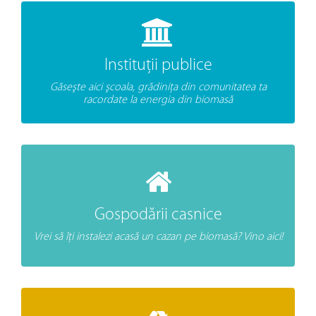
Instituţii publice
Găseşte aici şcoala, grădiniţa din comunitatea ta
racordate la energia din biomasă
Gospodării casnice
Vrei să îţi instalezi acasă un cazan pe biomasă? Vino aici!