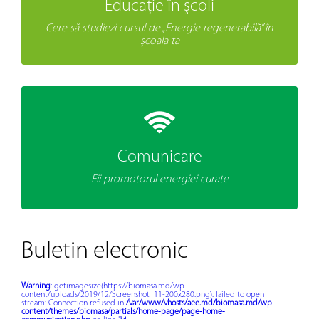
Educaţie în şcoli
Cere să studiezi cursul de „Energie regenerabilă” în
şcoala ta
Comunicare
Fii promotorul energiei curate
Buletin electronic
Warning
: getimagesize(https://biomasa.md/wp-
content/uploads/2019/12/Screenshot_11-200x280.png): failed to open
stream: Connection refused in
/var/www/vhosts/aee.md/biomasa.md/wp-
content/themes/biomasa/partials/home-page/page-home-