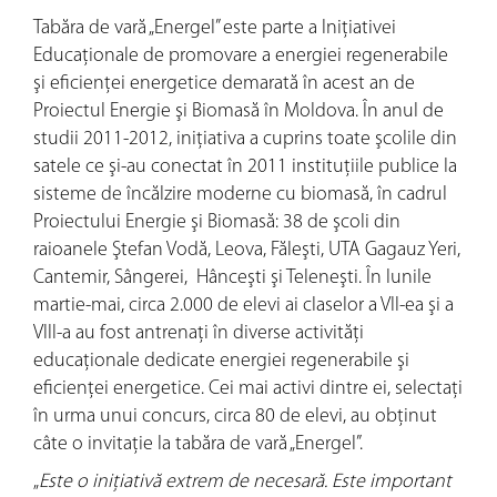
Tabăra de vară „Energel” este parte a Iniţiativei
Educaţionale de promovare a energiei regenerabile
şi eficienţei energetice demarată în acest an de
Proiectul Energie şi Biomasă în Moldova. În anul de
studii 2011-2012, iniţiativa a cuprins toate şcolile din
satele ce şi-au conectat în 2011 instituţiile publice la
sisteme de încălzire moderne cu biomasă, în cadrul
Proiectului Energie şi Biomasă: 38 de şcoli din
raioanele Ştefan Vodă, Leova, Făleşti, UTA Gagauz Yeri,
Cantemir, Sângerei, Hânceşti şi Teleneşti. În lunile
martie-mai, circa 2.000 de elevi ai claselor a VII-ea şi a
VIII-a au fost antrenaţi în diverse activităţi
educaţionale dedicate energiei regenerabile şi
eficienţei energetice. Cei mai activi dintre ei, selectaţi
în urma unui concurs, circa 80 de elevi, au obţinut
câte o invitaţie la tabăra de vară „Energel”.
„
Este o iniţiativă extrem de necesară. Este important