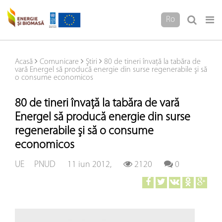
Ro
Acasă
Comunicare
Ştiri
80 de tineri învaţă la tabăra de
vară Energel să producă energie din surse regenerabile şi să
o consume economicos
80 de tineri învaţă la tabăra de vară
Energel să producă energie din surse
regenerabile şi să o consume
economicos
UE
PNUD
11 iun 2012,
2120
0