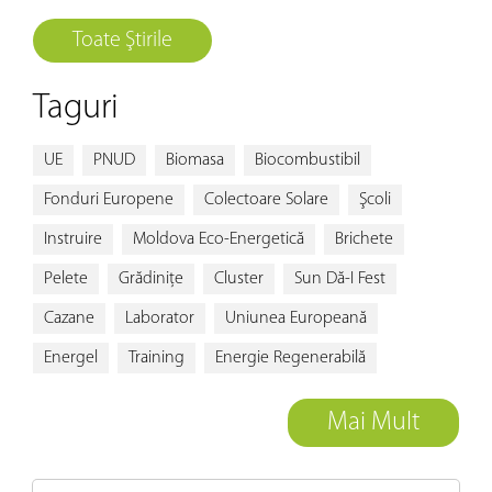
Toate Ştirile
Taguri
UE
PNUD
Biomasa
Biocombustibil
Fonduri Europene
Colectoare Solare
Şcoli
Instruire
Moldova Eco-Energetică
Brichete
Pelete
Grădiniţe
Cluster
Sun Dă-I Fest
Cazane
Laborator
Uniunea Europeană
Energel
Training
Energie Regenerabilă
Mai Mult