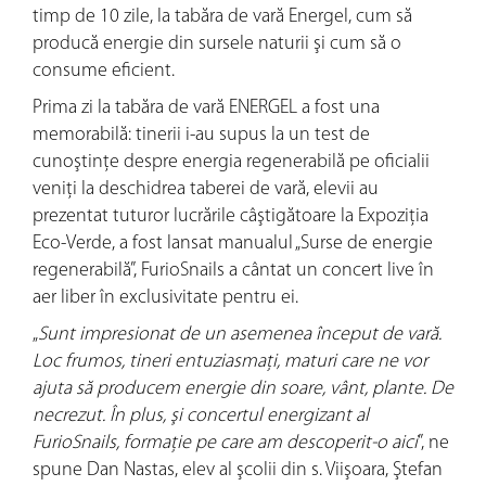
timp de 10 zile, la tabăra de vară Energel, cum să
producă energie din sursele naturii şi cum să o
consume eficient.
Prima zi la tabăra de vară ENERGEL a fost una
memorabilă: tinerii i-au supus la un test de
cunoştinţe despre energia regenerabilă pe oficialii
veniţi la deschidrea taberei de vară, elevii au
prezentat tuturor lucrările câştigătoare la Expoziţia
Eco-Verde, a fost lansat manualul „Surse de energie
regenerabilă”, FurioSnails a cântat un concert live în
aer liber în exclusivitate pentru ei.
„
Sunt impresionat de un asemenea început de vară.
Loc frumos, tineri entuziasmaţi, maturi care ne vor
ajuta să producem energie din soare, vânt, plante. De
necrezut. În plus, şi concertul energizant al
FurioSnails, formaţie pe care am descoperit-o aici
”, ne
spune Dan Nastas, elev al şcolii din s. Viişoara, Ştefan