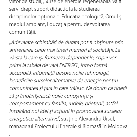
viitor de studii, „Surse de energie regenerabilă” va fi
servi drept suport didactic la la studierea
disciplinelor opţionale: Educaţia ecologică, Omul şi
mediul ambiant, Educaţia pentru dezvoltarea
comunităţii.
„
Adevărate schimbări de durată pot fi obţinute prin
antrenarea celor mai tineri membri ai societăţii. La
vârsta la care îşi formează deprinderile, copiii vor
primi la tabăra de vară ENERGEL, într-o formă
accesibilă, informaţii despre noile tehnologii,
beneficiile surselor alternative de energie pentru
comunitatea şi ţara în care trăiesc. Ne dorim ca tinerii
să-şi împărtîşească noile cunoştinţe şi
comportament cu familia, rudele, prietenii, astfel
inspirând noi idei şi acţiuni în promovarea surselor
energetice alternative
”, susţine Alexandru Ursul,
managerul Proiectului Energie şi Biomasă în Moldova
.