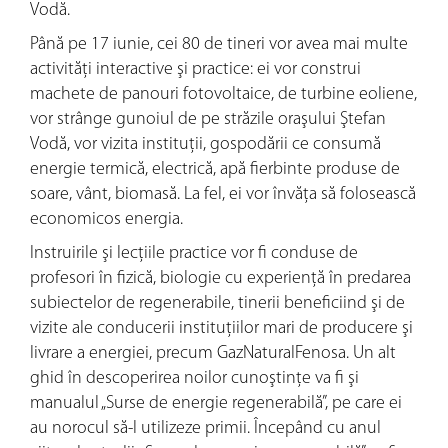
Vodă.
Până pe 17 iunie, cei 80 de tineri vor avea mai multe
activităţi interactive şi practice: ei vor construi
machete de panouri fotovoltaice, de turbine eoliene,
vor strânge gunoiul de pe străzile oraşului Ştefan
Vodă, vor vizita instituţii, gospodării ce consumă
energie termică, electrică, apă fierbinte produse de
soare, vânt, biomasă. La fel, ei vor învăţa să folosească
economicos energia.
Instruirile şi lecţiile practice vor fi conduse de
profesori în fizică, biologie cu experienţă în predarea
subiectelor de regenerabile, tinerii beneficiind şi de
vizite ale conducerii instituţiilor mari de producere şi
livrare a energiei, precum GazNaturalFenosa. Un alt
ghid în descoperirea noilor cunoştinţe va fi şi
manualul „Surse de energie regenerabilă”, pe care ei
au norocul să-l utilizeze primii. Începând cu anul