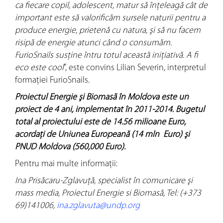
ca fiecare copil, adolescent, matur să înţeleagă cât de
important este să valorificăm sursele naturii pentru a
produce energie, prietenă cu natura, şi să nu facem
risipă de energie atunci când o consumăm.
FurioSnails susţine întru totul această iniţiativă. A fi
eco este cool
”, este convins Lilian Severin, interpretul
formaţiei FurioSnails.
Proiectul Energie şi Biomasă în Moldova este un
proiect de 4 ani, implementat în 2011-2014. Bugetul
total al proiectului este de 14.56 milioane Euro,
acordaţi de Uniunea Europeană (14 mln Euro) şi
PNUD Moldova (560,000 Euro).
Pentru mai multe informaţii:
Ina Prisăcaru-Zglavuţă, specialist în comunicare şi
mass media, Proiectul Energie si Biomasă, Tel: (+373
69)141006,
ina.zglavuta@undp.org