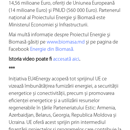
14,56 milioane Euro, oferiţi de Uniunea Europeană
(14 milioane Euro) şi PNUD (560 000 Euro). Partenerul
naţional al Proiectului Energie şi Biomasă este
Ministerul Economiei şi Infrastructurii.
Mai multă informaţie despre Proiectul Energie şi
Biomasă găsiţi pe
www.biomasa.md
şi pe pagina de
Facebook
Energie din Biomasă.
Istoria video poate fi
accesată aici
.
***
Inițiativa EU4Energy acoperă tot sprijinul UE ce
vizează îmbunătățirea furnizării energiei, a securității
energetice și conectivității, precum și promovarea
eficienței energetice și a utilizării resurselor
regenerabile în țările Parteneriatului Estic: Armenia,
Azerbaidjan, Belarus, Georgia, Republica Moldova și
Ucraina. UE oferă acest sprijin prin intermediul
finanțării proiectelor și programelor care contribuie la