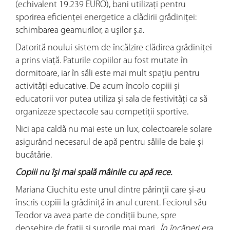
(echivalent 19.239 EURO), bani utilizaţi pentru
sporirea eficienţei energetice a clădirii grădiniţei:
schimbarea geamurilor, a uşilor ş.a.
Datorită noului sistem de încălzire clădirea grădiniței
a prins viață. Paturile copiilor au fost mutate în
dormitoare, iar în săli este mai mult spațiu pentru
activități educative. De acum încolo copiii și
educatorii vor putea utiliza și sala de festivități ca să
organizeze spectacole sau competiții sportive.
Nici apa caldă nu mai este un lux, colectoarele solare
asigurând necesarul de apă pentru sălile de baie și
bucătărie.
Copiii nu îşi mai spală mâinile cu apă rece.
Mariana Ciuchitu este unul dintre părinții care și-au
înscris copiii la grădiniță în anul curent. Feciorul său
Teodor va avea parte de condiții bune, spre
deosebire de fraţii şi surorile mai mari. „
În încăperi era