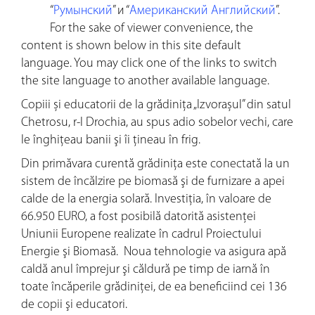
“
Румынский
” и “
Американский Английский
”.
For the sake of viewer convenience, the
content is shown below in this site default
language. You may click one of the links to switch
the site language to another available language.
Copiii și educatorii de la grădinița „Izvorașul” din satul
Chetrosu, r-l Drochia, au spus adio sobelor vechi, care
le înghiţeau banii şi îi ţineau în frig.
Din primăvara curentă grădinița este conectată la un
sistem de încălzire pe biomasă şi de furnizare a apei
calde de la energia solară. Investiţia, în valoare de
66.950 EURO, a fost posibilă datorită asistenţei
Uniunii Europene realizate în cadrul Proiectului
Energie şi Biomasă. Noua tehnologie va asigura apă
caldă anul împrejur şi căldură pe timp de iarnă în
toate încăperile grădiniţei, de ea beneficiind cei 136
de copii şi educatori.