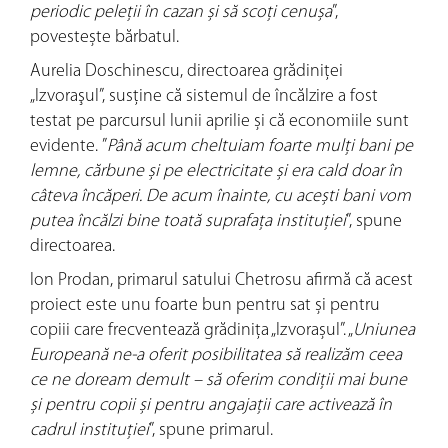
periodic peleții în cazan și să scoți cenușa
”,
povestește bărbatul.
Aurelia Doschinescu, directoarea grădiniţei
„Izvoraşul”, susține că sistemul de încălzire a fost
testat pe parcursul lunii aprilie și că economiile sunt
evidente. ”
Până acum cheltuiam foarte mulţi bani pe
lemne, cărbune și pe electricitate și era cald doar în
câteva încăperi. De acum înainte, cu acești bani vom
putea încălzi bine toată suprafaţa instituției
”, spune
directoarea.
Ion Prodan, primarul satului Chetrosu afirmă că acest
proiect este unu foarte bun pentru sat și pentru
copiii care frecventează grădinița „Izvorașul”. „
Uniunea
Europeană ne-a oferit posibilitatea să realizăm ceea
ce ne doream demult – să oferim condiții mai bune
și pentru copii și pentru angajații care activează în
cadrul instituției
”, spune primarul.