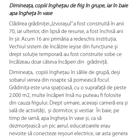
Dimineața, copiii înghețau de frig în grupe, iar în baie
apa îngheţa în vase
Clădirea grădiniței „Izvorașul” a fost construită în anii
70, iar ulterior, din lipsă de resurse, a fost închisă ani
în șir. Acum 16 ani primăria a redeschis instituția.
Vechiul sistem de încălzire ieşise din funcţiune şi
drept soluție temporară au fost construite sobe ce
încălzeau doar câteva încăperi din grădiniţă.
Dimineața, copiii înghețau în sălile de grupă, deși
sobarul venea din noapte să pornească focul.
Grădiniţa este una spaţioasă, cu o suprafaţă de peste
2.000 m2, multe încăperi însă nu puteau fi folosite
din cauza frigului. Drept urmare, aceeași cameră era și
sală de activități, și dormitor, și vestiar. În baie, pe
timp de iarnă, apa îngheța în vase și, ca să
dezmorțească un pic aerul, educatoarele erau
nevoite să conecteze reșouri electrice, iar asta genera