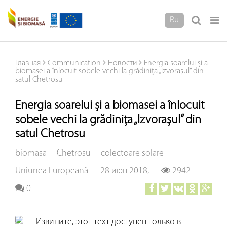
Ru
Главная
Communication
Новости
Energia soarelui și a
biomasei a înlocuit sobele vechi la grădinița „Izvorașul” din
satul Chetrosu
Energia soarelui și a biomasei a înlocuit
sobele vechi la grădinița „Izvorașul” din
satul Chetrosu
biomasa
Chetrosu
colectoare solare
Uniunea Europeană
28 июн 2018,
2942
0
Извините, этот техт доступен только в