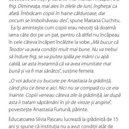
frig. Dimineața, mai ales în zilele de luni, îngheţai ca
afară. Îmbrăcam copiii în haine călduroase, dar
oricum se îmbolnăveau des
”, spune Mariana Ciuchitu.
Ea îşi aminteşte cum copiii erau nevoiţi să doarmă
iarna câte doi pe un pat, pentru că altfel nu încăpeau
în cele câteva încăperi încălzite la sobe. „
Mă bucur că
Teodor va avea condiții mult mai bune. Nu va trebui
să îndure frig, se va putea spăla pe mâini cu apă
caldă, iar asta înseamnă că va avea imunitate mai
bună și va fi mai sănătos
”, susţine femeia.
„
O voi aduce cu bucurie pe Anastasia la grădință,
când știu ce bine e aici. Nici nu se compară cu ce era
înainte. Copiii veneau câteva zile la grădiniță, iar după
asta îi tratam săptămâni în șir de viroze și angine
”,
povestește Anastasia Furtună, părinte.
Educatoarea Silvia Pascaru lucrează la grădiniță de 15
ani și spune că instituția nu a avut condiții atât de