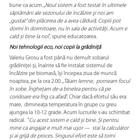
bune ca acum. „
Noul sistem a fost testat în ultimele
săptămâni ale sezonului de încălzire şi noi am
„gustat” din plăcerea de a avea căldură. Copiii pot
dormi în dormitoare, nu în sala de activități. Acum e
cald și bine la noi
”, spune educatoarea.
Noi tehnologii eco, noi copii la grădiniţă
Valeriu Grosu a fost până nu demult sobarul
grădiniței și, înainte să fie instalat sistemul de
încălzire pe biomasă, își începea ziua de muncă
noaptea, pe la ora 2.00. „
Tăiam lemne, porneam focul
în sobe. Înghețam de-a binelea pentru că pe
coridoare era frig ca afară
”. Chiar dacă efortul său era
mare, dimineața temperatura în grupe cu greu
ajungea la 10-12 grade. Acum lucrurile s-au schimbat
radical. ”
Cu acest sistem e cald și bine. Și pentru
mine ca angajat e mult mai ușor — stai la calculator
și ai grijă de proces. Singurul efort este să torni