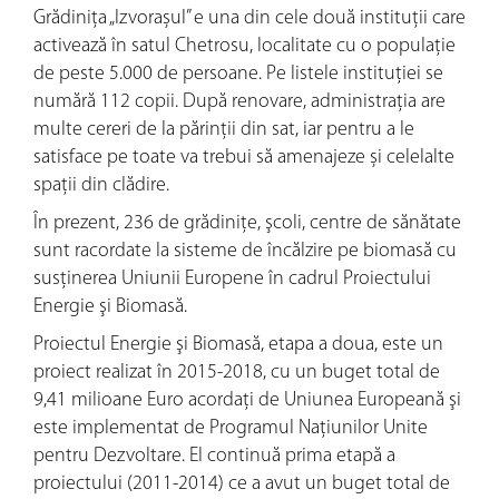
Grădinița „Izvorașul” e una din cele două instituții care
activează în satul Chetrosu, localitate cu o populație
de peste 5.000 de persoane. Pe listele instituției se
numără 112 copii. După renovare, administrația are
multe cereri de la părinții din sat, iar pentru a le
satisface pe toate va trebui să amenajeze și celelalte
spații din clădire.
În prezent, 236 de grădiniţe, şcoli, centre de sănătate
sunt racordate la sisteme de încălzire pe biomasă cu
susţinerea Uniunii Europene în cadrul Proiectului
Energie şi Biomasă.
Proiectul Energie şi Biomasă, etapa a doua, este un
proiect realizat în 2015-2018, cu un buget total de
9,41 milioane Euro acordaţi de Uniunea Europeană şi
este implementat de Programul Naţiunilor Unite
pentru Dezvoltare. El continuă prima etapă a
proiectului (2011-2014) ce a avut un buget total de