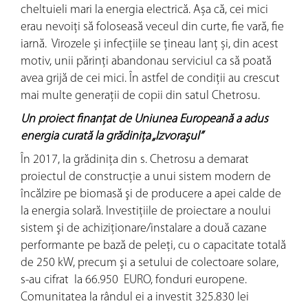
cheltuieli mari la energia electrică. Așa că, cei mici
erau nevoiți să foloseasă veceul din curte, fie vară, fie
iarnă. Virozele și infecțiile se țineau lanț și, din acest
motiv, unii părinţi abandonau serviciul ca să poată
avea grijă de cei mici. În astfel de condiții au crescut
mai multe generații de copii din satul Chetrosu.
Un proiect finanțat de Uniunea Europeană a adus
energia curată la grădiniţa „Izvoraşul”
În 2017, la grădiniţa din s. Chetrosu a demarat
proiectul de construcţie a unui sistem modern de
încălzire pe biomasă şi de producere a apei calde de
la energia solară. Investiţiile de proiectare a noului
sistem şi de achiziţionare/instalare a două cazane
performante pe bază de peleţi, cu o capacitate totală
de 250 kW, precum şi a setului de colectoare solare,
s-au cifrat la 66.950 EURO, fonduri europene.
Comunitatea la rândul ei a investit 325.830 lei