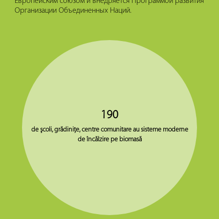
Европейским союзом и внедряется Программой развития
Организации Объединенных Наций.
190
de şcoli, grădiniţe, centre comunitare au sisteme moderne
de încălzire pe biomasă