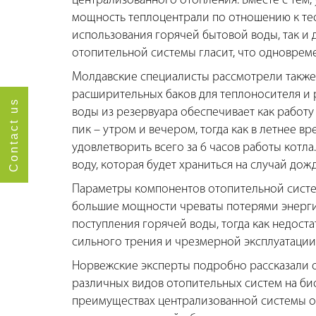
централизованного отопления. Вместе с тем,
мощность теплоцентрали по отношению к тео
использования горячей бытовой воды, так и
отопительной системы гласит, что одновре
Молдавские специалисты рассмотрели также
расширительных баков для теплоносителя и 
Contact us
воды из резервуара обеспечивает как работу
пик – утром и вечером, тогда как в летнее 
удовлетворить всего за 6 часов работы котл
воду, которая будет храниться на случай дож
Параметры компонентов отопительной систе
большие мощности чреваты потерями энерг
поступления горячей воды, тогда как недост
сильного трения и чрезмерной эксплуатации
Норвежские эксперты подробно рассказали 
различных видов отопительных систем на би
преимуществах централизованной системы от