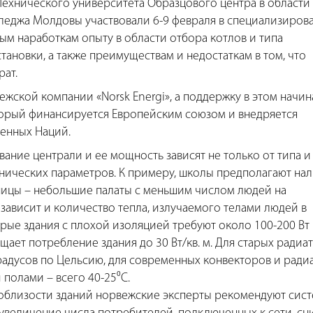
Технического университета Образцового центра в области
леджа Молдовы участвовали 6-9 февраля в специализиров
м наработкам опыту в области отбора котлов и типа
тановки, а также преимуществам и недостаткам в том, что
рат.
жской компании «Norsk Energi», а поддержку в этом начи
торый финансируется Европейским союзом и внедряется
енных Наций.
ание централи и ее мощность зависят не только от типа и
ехнических параметров. К примеру, школы предполагают на
ицы – небольшие палаты с меньшим числом людей на
зависит и количество тепла, излучаемого телами людей в
рые здания с плохой изоляцией требуют около 100-200 Вт н
щает потребление здания до 30 Вт/кв. м. Для старых радиа
градусов по Цельсию, для современных конвекторов и ради
 полами – всего 40-25⁰C.
облизости зданий норвежские эксперты рекомендуют сис