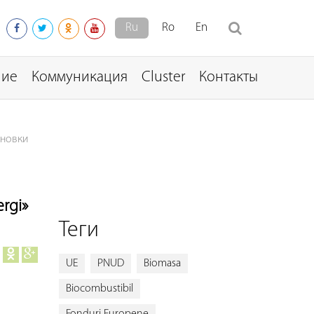
Ru
Ro
En
ние
Коммуникация
Cluster
Контакты
ановки
rgi»
Теги
UE
PNUD
Biomasa
Biocombustibil