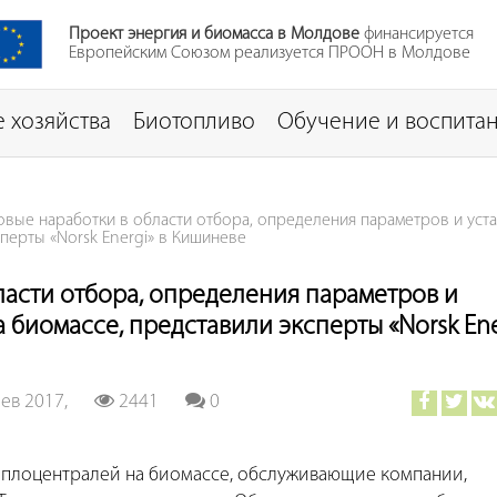
Проект энергия и биомасса в Молдове
финансируется
Европейским Союзом реализуется ПРООН в Молдове
 хозяйства
Биотопливо
Обучение и воспита
вые наработки в области отбора, определения параметров и уст
перты «Norsk Energi» в Кишиневе
ласти отбора, определения параметров и
 биомассе, представили эксперты «Norsk Ene
ев 2017,
2441
0
еплоцентралей на биомассе, обслуживающие компании,