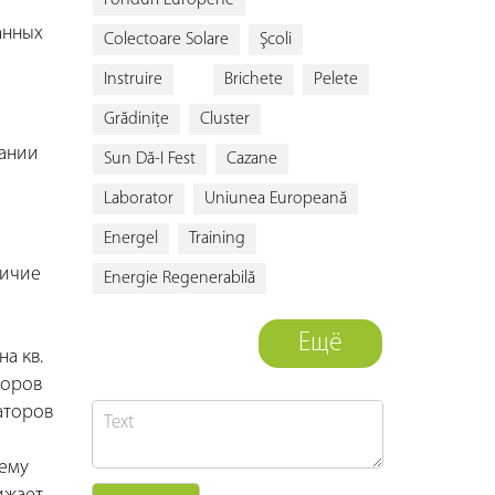
Fonduri Europene
анных
Colectoare Solare
Şcoli
Instruire
Brichete
Pelete
Grădiniţe
Cluster
нании
Sun Dă-I Fest
Cazane
Laborator
Uniunea Europeană
Energel
Training
личие
Energie Regenerabilă
Ещё
а кв.
торов
аторов
тему