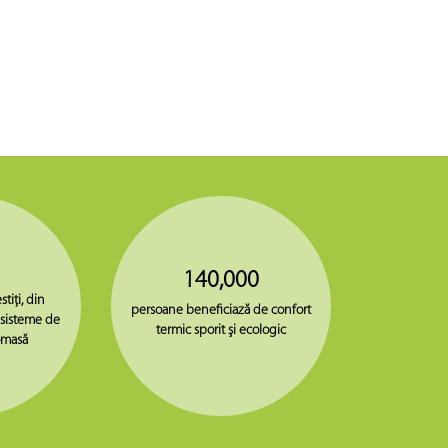
140,000
stiţi, din
persoane beneficiază de confort
 sisteme de
termic sporit şi ecologic
omasă