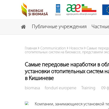
Публичные учреждения
Частные
Главная
Communication
Новости
Самые передо
отопительных систем на биомассе, представили экс
Самые передовые наработки в об
установки отопительных систем на
в Кишиневе
biomasa
fonduri europene
Training
09 ф
Компании, занимающиеся установкой т