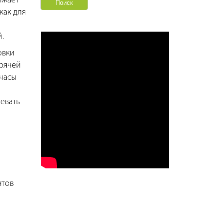
ижает
как для
.
овки
орячей
 часы
ревать
нтов