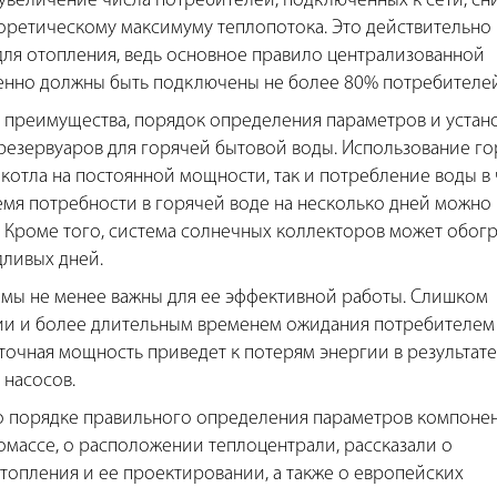
 увеличение числа потребителей, подключенных к сети, сн
ретическому максимуму теплопотока. Это действительно 
 для отопления, ведь основное правило централизованной
менно должны быть подключены не более 80% потребителей
 преимущества, порядок определения параметров и устан
резервуаров для горячей бытовой воды. Использование г
 котла на постоянной мощности, так и потребление воды в
время потребности в горячей воде на несколько дней можно
а. Кроме того, система солнечных коллекторов может обог
дливых дней.
мы не менее важны для ее эффективной работы. Слишком
ии и более длительным временем ожидания потребителем
аточная мощность приведет к потерям энергии в результате
 насосов.
о порядке правильного определения параметров компоне
омассе, о расположении теплоцентрали, рассказали о
опления и ее проектировании, а также о европейских