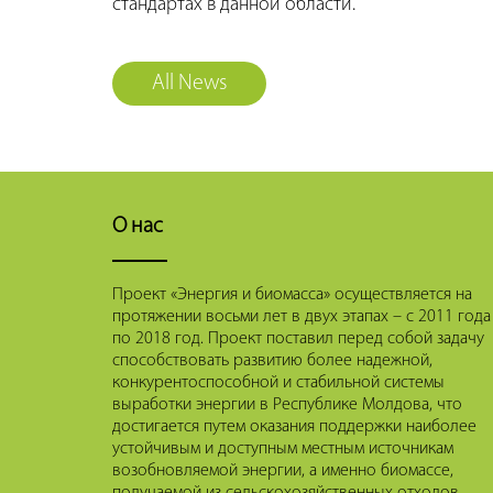
стандартах в данной области.
All News
О нас
Проект «Энергия и биомасса» осуществляется на
протяжении восьми лет в двух этапах – с 2011 года
по 2018 год. Проект поставил перед собой задачу
способствовать развитию более надежной,
конкурентоспособной и стабильной системы
выработки энергии в Республике Молдова, что
достигается путем оказания поддержки наиболее
устойчивым и доступным местным источникам
возобновляемой энергии, а именно биомассе,