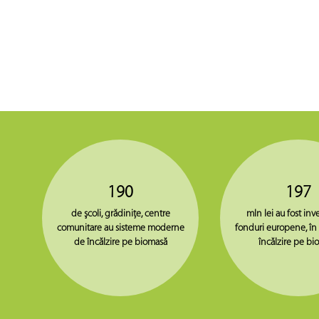
190
197
de şcoli, grădiniţe, centre
mln lei au fost inve
comunitare au sisteme moderne
fonduri europene, în
de încălzire pe biomasă
încălzire pe bi