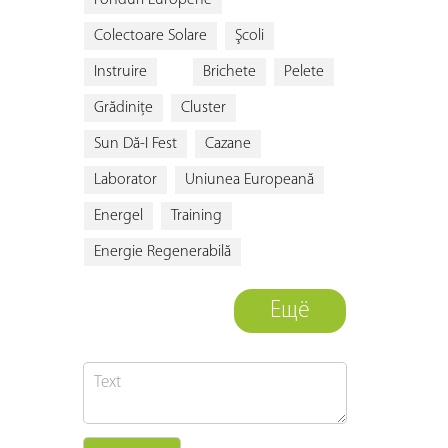
Fonduri Europene
Colectoare Solare
Şcoli
Instruire
Brichete
Pelete
Grădiniţe
Cluster
Sun Dă-I Fest
Cazane
Laborator
Uniunea Europeană
Energel
Training
Energie Regenerabilă
Ещё