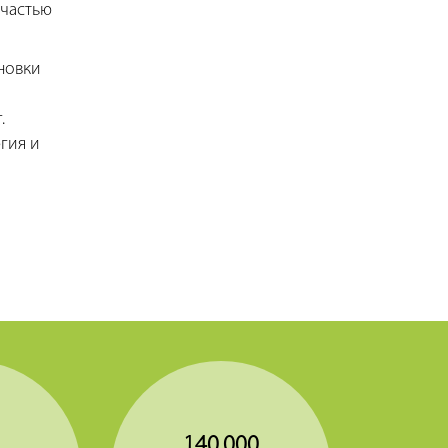
 частью
ановки
.
гия и
140,000