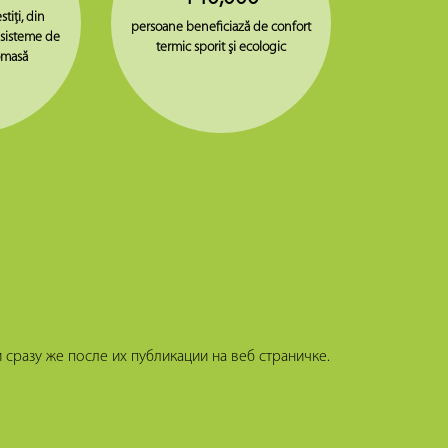
stiţi, din
persoane beneficiază de confort
 sisteme de
termic sporit şi ecologic
omasă
сразу же после их публикации на веб страничке.