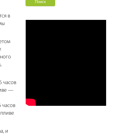
тся в
мы
четом
е
нного
,
6 часов
ливе —
6 часов
опливе
а, и