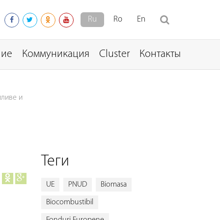
Ru
Ro
En
ние
Коммуникация
Cluster
Контакты
пливе и
Теги
UE
PNUD
Biomasa
Biocombustibil