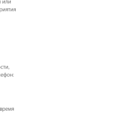
и или
приятия
сти,
лефон:
 время