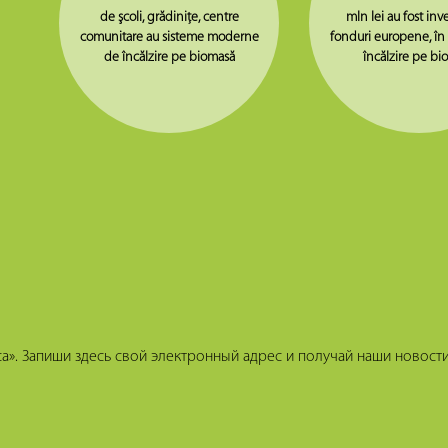
de şcoli, grădiniţe, centre
mln lei au fost inve
comunitare au sisteme moderne
fonduri europene, în
de încălzire pe biomasă
încălzire pe bi
». Запиши здесь свой электронный адрес и получай наши новости 