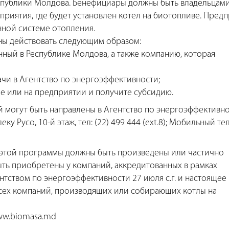
спублики Молдова. Бенефициары должны быть владельцам
риятия, где будет установлен котел на биотопливе. Пред
нной системе отопления.
жны действовать следующим образом:
нный в Республике Молдова, а также компанию, которая
ачи в Агентство по энергоэффективности;
ме или на предприятии и получите субсидию.
й могут быть направлены в Агентство по энергоэффективно
еку Русо, 10-й этаж, тел: (22) 499 444 (ext.8); Мобильный те
 этой программы должны быть произведены или частично
ыть приобретены у компаний, аккредитованных в рамках
тством по энергоэффективности 27 июля с.г. и настоящее
всех компаний, производящих или собирающих котлы на
ww.biomasa.md