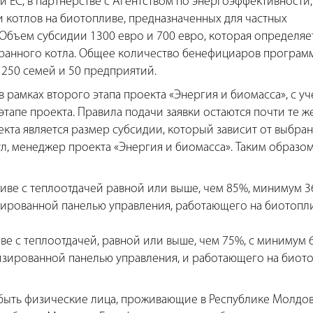
 ЕС, в партнерстве с Агентством по энергоэффективности,
 котлов на биотопливе, предназначенных для частных
Объем субсидии 1300 евро и 700 евро, которая определяе
бранного котла. Общее количество бенефициаров програм
 250 семей и 50 предприятий.
рамках второго этапа проекта «Энергия и биомасса», с у
этапе проекта. Правила подачи заявки остаются почти те ж
екта является размер субсидии, который зависит от выбра
ул, менеджер проекта «Энергия и биомасса». Таким образом
иве с теплоотдачей равной или выше, чем 85%, минимум 3
изированной панелью управления, работающего на биотоп
ве с теплоотдачей, равной или выше, чем 75%, с минимум 
изированной панелью управления, и работающего на биот
ыть физические лица, проживающие в Республике Молдов