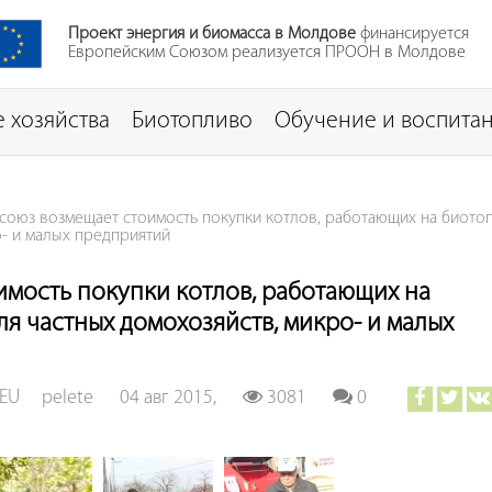
Проект энергия и биомасса в Молдове
финансируется
Европейским Союзом реализуется ПРООН в Молдове
 хозяйства
Биотопливо
Обучение и воспита
союз возмещает стоимость покупки котлов, работающих на биото
о- и малых предприятий
имость покупки котлов, работающих на
я частных домохозяйств, микро- и малых
EU
pelete
04 авг 2015,
3081
0