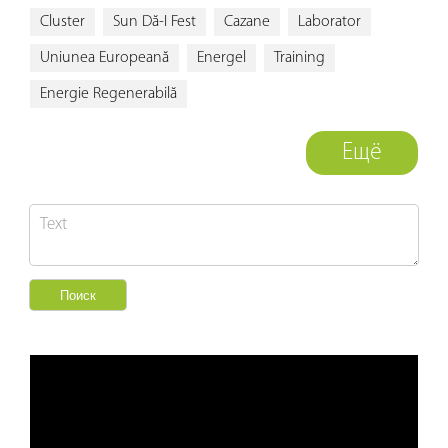
Cluster
Sun Dă-I Fest
Cazane
Laborator
Uniunea Europeană
Energel
Training
Energie Regenerabilă
Ещё