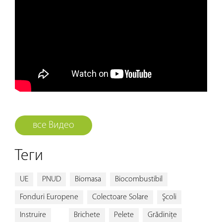
все Видео
Теги
UE
PNUD
Biomasa
Biocombustibil
Fonduri Europene
Colectoare Solare
Şcoli
Instruire
Brichete
Pelete
Grădiniţe