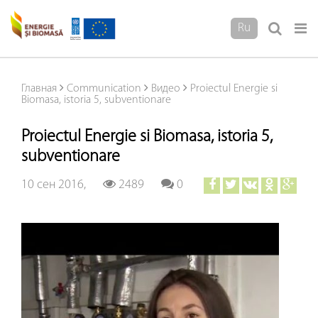
Ru
Главная
Communication
Видео
Proiectul Energie si
Biomasa, istoria 5, subventionare
Proiectul Energie si Biomasa, istoria 5,
subventionare
10 сен 2016,
2489
0