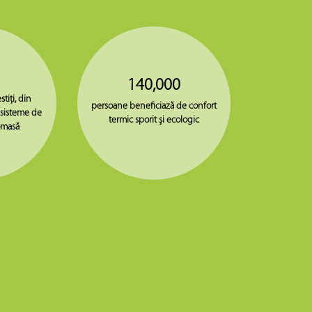
140,000
stiţi, din
persoane beneficiază de confort
 sisteme de
termic sporit şi ecologic
omasă