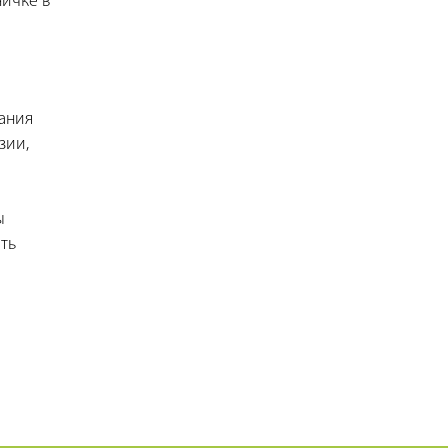
ничке в
ания
зии,
ы
ть