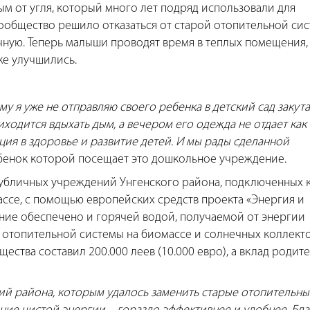
ым от угля, который много лет подряд использовали для
общество решило отказаться от старой отопительной си
ную. Теперь малыши проводят время в теплых помещения, 
же улучшились.
ому я уже не отправляю своего ребенка в детский сад закут
иходится вдыхать дым, а вечером его одежда не отдает как
ия в здоровье и развитие детей. И мы рады сделанной
ебенок которой посещает это дошкольное учреждение.
 публичных учреждений Унгенского района, подключенных 
ссе, с помощью европейских средств проекта «Энергия и
ние обеспечено и горячей водой, получаемой от энергии
у отопительной системы на биомассе и солнечных коллект
щества составил 200.000 леев (10.000 евро), а вклад родит
ий района, которым удалось заменить старые отопительны