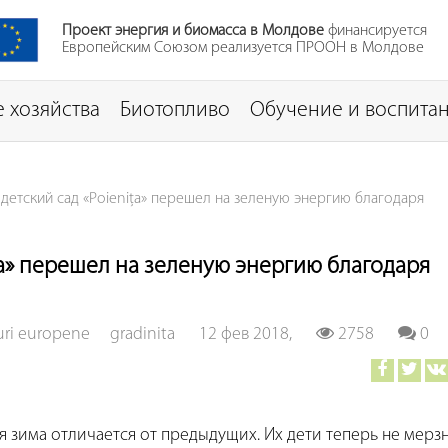
Проект энергия и биомасса в Молдове
финансируется
Европейским Союзом реализуется ПРООН в Молдове
 хозяйства
Биотопливо
Обучение и воспита
детский сад «Poienița» перешел на зеленую энергию благодаря
ța» перешел на зеленую энергию благодаря
uri europene
gradinita
12 фев 2018,
2758
0
зима отличается от предыдущих. Их дети теперь не мерзн