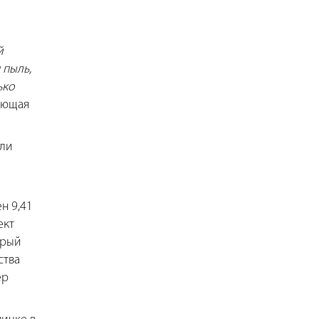
й
 пыль,
ько
ующая
ыли
н 9,41
ект
орый
ства
ер