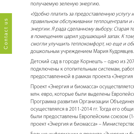
получаемую зеленую энергию.
«Удобно платить за предоставленную услугу и
Contact us
правильном обслуживании теплоцентрали и 
энергии. Я рада сделанному выбору. Старая т
в помещениях царил удушающий запах. К тому
смогли улучшить теплокомфорт, но еще и о
дошкольным учреждением Мария Кудрявцев.
Детский сад в городе Корнешть – одно из 2
подключены к отопительным системам, рабо
предоставленной в рамках проекта «Энергия 
Проект «Энергия и биомасса» осуществляется 
млн. евро, которые были выделены Европейс
Программа развития Организации Объединен
осуществлялся в 2011-2014 гг. Тогда его общ
были предоставлены Европейским союзом (14
проект «Энергия и биомасса» – Министерств