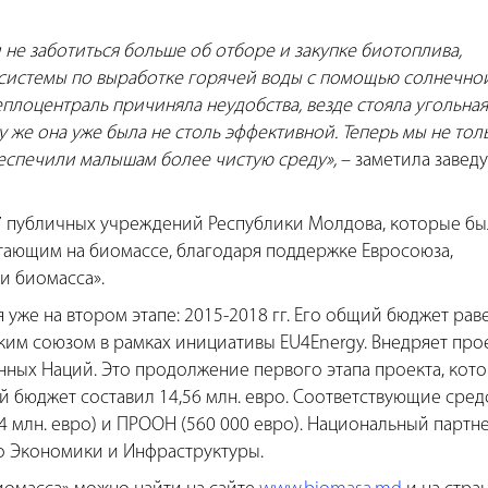
 не заботиться больше об отборе и закупке биотоплива,
системы по выработке горячей воды с помощью солнечно
еплоцентраль причиняла неудобства, везде стояла угольная
 же она уже была не столь эффективной. Теперь мы не тол
беспечили малышам более чистую среду»,
– заметила завед
07 публичных учреждений Республики Молдова, которые б
тающим на биомассе, благодаря поддержке Евросоюза,
и биомасса».
уже на втором этапе: 2015-2018 гг. Его общий бюджет раве
ким союзом в рамках инициативы EU4Energy. Внедряет про
ных Наций. Это продолжение первого этапа проекта, кот
ий бюджет составил 14,56 млн. евро. Соответствующие сред
 млн. евро) и ПРООН (560 000 евро). Национальный партн
о Экономики и Инфраструктуры.