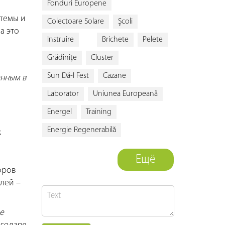
Fonduri Europene
стемы и
Colectoare Solare
Şcoli
а это
Instruire
Brichete
Pelete
Grădiniţe
Cluster
Sun Dă-I Fest
Cazane
анным в
Laborator
Uniunea Europeană
Energel
Training
Energie Regenerabilă
к
Ещё
оров
елей –
е