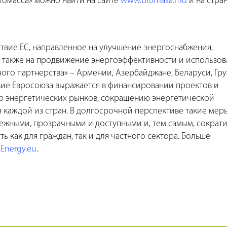
иомасса» можно найти на сайте
www.biomasa.md
и на стра
твие ЕС, направленное на улучшение энергоснабжения,
 также на продвижение энергоэффективности и использов
ого партнерства» – Армении, Азербайджане, Беларуси, Гру
вие Евросоюза выражается в финансировании проектов и
 энергетических рынков, сокращению энергетической
каждой из стран. В долгосрочной перспективе такие мер
дежными, прозрачными и доступными и, тем самым, сократи
ть как для граждан, так и для частного сектора. Больше
Energy.eu
.