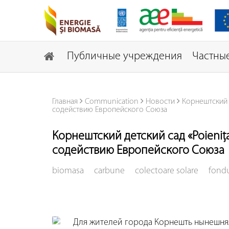
Публичные учреждения
Частные
Главная
Communication
Новости
Корнештский 
содействию Европейского Союза
Корнештский детский сад «Poieni
содействию Европейского Союза
biomasa
carbune
colectoare solare
fond
Для жителей города Корнешть нынешняя 