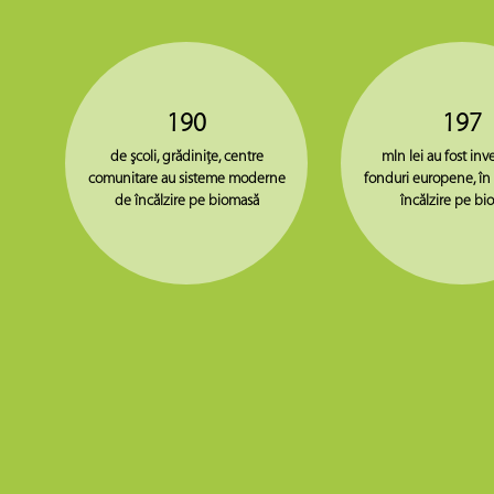
190
197
de şcoli, grădiniţe, centre
mln lei au fost inve
comunitare au sisteme moderne
fonduri europene, în
de încălzire pe biomasă
încălzire pe bi