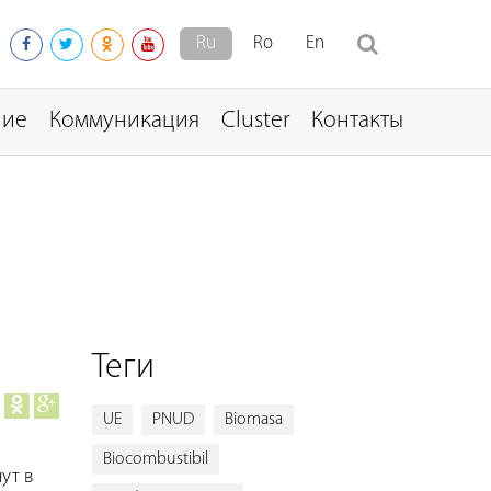
Ru
Ro
En
ние
Коммуникация
Cluster
Контакты
Теги
UE
PNUD
Biomasa
Biocombustibil
ут в