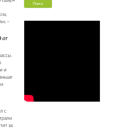
агодаря
сы,
ль»,
–
 от
ассы.
ю
и и
Раньше
ых
л с
нтрали
тит за