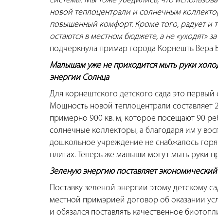
системы. Мы тоже убедились, что использова
новой теплоцентрали и солнечным коллекто
повышенный комфорт. Кроме того, радует и т
остаются в местном бюджете, а не «уходят» за
подчеркнула примар города Корнешть Вера Б
Малышам уже не приходится мыть руки холодн
энергии Солнца
Для корнештского детского сада это первый
Мощность новой теплоцентрали составляет 
примерно 900 кв. м, которое посещают 90 реб
солнечные коллекторы, а благодаря им у вос
дошкольное учреждение не снабжалось горяч
плитах. Теперь же малыши могут мыть руки пр
Зеленую энергию поставляет экономический 
Поставку зеленой энергии этому детскому с
местной примэрией договор об оказании усл
и обязался поставлять качественное биотопл