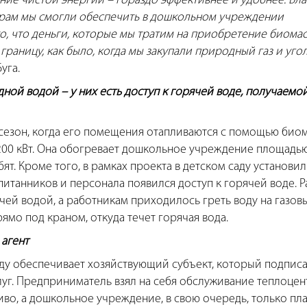
ние чистой энергии – гораздо эффективнее и удобнее. Бл
рам мы смогли обеспечить в дошкольном учреждении
о, что деньги, которые мы тратим на приобретение биомас
 границу, как было, когда мы закупали природный газ и уго
уга.
ой водой – у них есть доступ к горячей воде, получаемой
 сезон, когда его помещения отапливаются с помощью биом
200 кВт. Она обогревает дошкольное учреждение площадь
ят. Кроме того, в рамках проекта в детском саду установил
питанников и персонала появился доступ к горячей воде. 
ей водой, а работникам приходилось греть воду на газов
ямо под краном, откуда течет горячая вода.
агент
аду обеспечивает хозяйствующий субъект, который подписа
уг. Предприниматель взял на себя обслуживание теплоце
иво, а дошкольное учреждение, в свою очередь, только пла