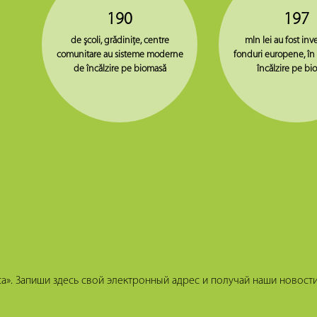
190
197
de şcoli, grădiniţe, centre
mln lei au fost inve
comunitare au sisteme moderne
fonduri europene, în
de încălzire pe biomasă
încălzire pe bi
». Запиши здесь свой электронный адрес и получай наши новости 