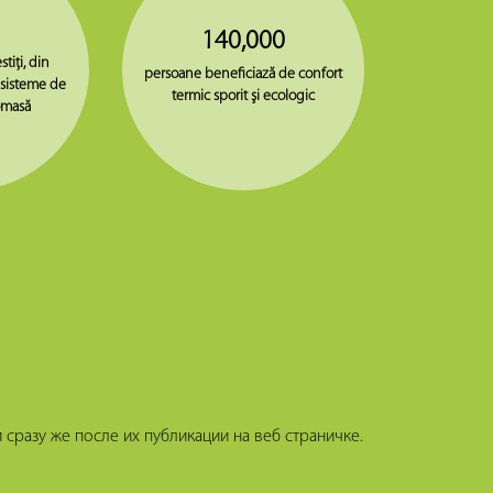
140,000
stiţi, din
persoane beneficiază de confort
 sisteme de
termic sporit şi ecologic
omasă
сразу же после их публикации на веб страничке.