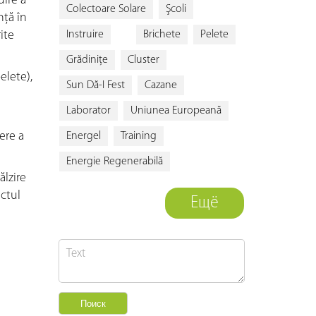
uire a
Colectoare Solare
Şcoli
nță în
ite
Instruire
Brichete
Pelete
Grădiniţe
Cluster
elete),
Sun Dă-I Fest
Cazane
Laborator
Uniunea Europeană
ere a
Energel
Training
Energie Regenerabilă
ălzire
ctul
Ещё