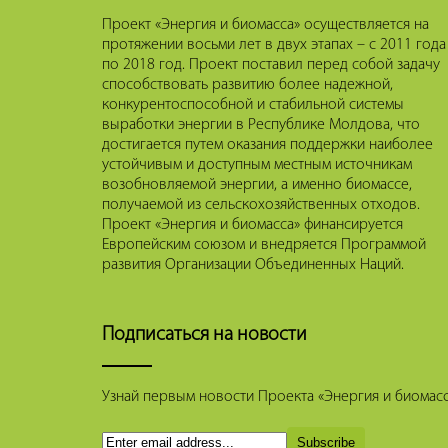
Проект «Энергия и биомасса» осуществляется на
протяжении восьми лет в двух этапах – с 2011 года
по 2018 год. Проект поставил перед собой задачу
способствовать развитию более надежной,
конкурентоспособной и стабильной системы
выработки энергии в Республике Молдова, что
достигается путем оказания поддержки наиболее
устойчивым и доступным местным источникам
возобновляемой энергии, а именно биомассе,
получаемой из сельскохозяйственных отходов.
Проект «Энергия и биомасса» финансируется
Европейским союзом и внедряется Программой
развития Организации Объединенных Наций.
Подписаться на новости
Узнай первым новости Проекта «Энергия и биомасса