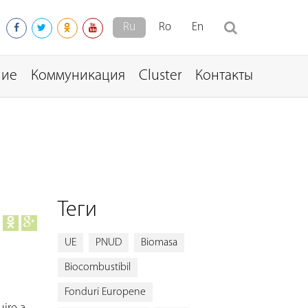
Ru
Ro
En
ние
Коммуникация
Cluster
Контакты
Теги
UE
PNUD
Biomasa
s
Biocombustibil
Fonduri Europene