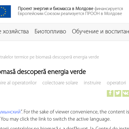
Проект энергия и биомасса в Молдове
финансируется
Европейским Союзом реализуется ПРООН в Молдове
 хозяйства
Биотопливо
Обучение и воспита
ntralelor termice pe biomasă descoperă energia verde
biomasă descoperă energia verde
ire al operatorilor
colectoare solare
instruire
operatori
умынский
”. For the sake of viewer convenience, the content i
You may click the link to switch the active language.