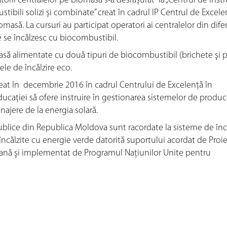
torii centralelor pe biomasă s-a desfășurat la „Centrul de instr
ibili solizi și combinate” creat în cadrul IP Centrul de Excele
masă. La cursuri au participat operatori ai centralelor din difer
 ce se încălzesc cu biocombustibil.
să alimentate cu două tipuri de biocombustibil (brichete şi p
ele de încălzire eco.
creat în decembrie 2016 în cadrul Centrului de Excelenţă în
Educației să ofere instruire în gestionarea sistemelor de produc
ajere de la energia solară.
ublice din Republica Moldova sunt racordate la sisteme de înc
ncălzite cu energie verde datorită suportului acordat de Proie
eană şi implementat de Programul Naţiunilor Unite pentru