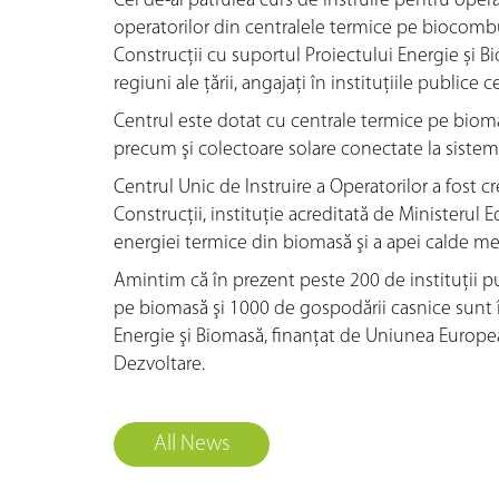
Cel de-al patrulea curs de instruire pentru opera
operatorilor din centralele termice pe biocombust
Construcții cu suportul Proiectului Energie și Bio
regiuni ale țării, angajați în instituțiile publice
Centrul este dotat cu centrale termice pe bioma
precum şi colectoare solare conectate la sistem
Centrul Unic de Instruire a Operatorilor a fost 
Construcţii, instituţie acreditată de Ministerul 
energiei termice din biomasă şi a apei calde men
Amintim că în prezent peste 200 de instituţii p
pe biomasă şi 1000 de gospodării casnice sunt î
Energie şi Biomasă, finanţat de Uniunea Europ
Dezvoltare.
All News