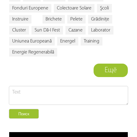
Fonduri Europene
Colectoare Solare
Şcoli
Instruire
Brichete
Pelete
Grădiniţe
Cluster
Sun Dă-I Fest
Cazane
Laborator
Uniunea Europeană
Energel
Training
Energie Regenerabilă
Ещё