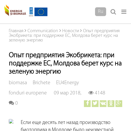
Ru
Главная
Communication
Новости
Опыт предприятия
Экобрикета: при поддержке ЕС, Молдова берет курс на
зеленую энергию
Опыт предприятия Экобрикета: при
поддержке ЕС, Молдова берет курс на
зеленую энергию
biomasa
Brichete
EU4Energy
fonduri europene
09 мар 2018,
4148
0
Если еще десять лет назад производство
биотоплива в Молдове было неизвестной