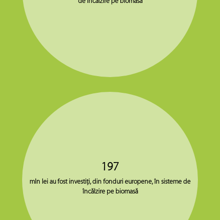
de încălzire pe biomasă
197
mln lei au fost investiţi, din fonduri europene, în sisteme de
încălzire pe biomasă