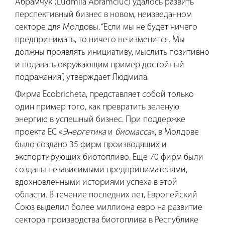
Абрамчук (Ludmila Abramciuc) удалось развить
перспективный бизнес в новом, неизведанном
секторе для Молдовы. “Если мы не будет ничего
предпринимать, то ничего не изменится. Мы
должны проявлять инициативу, мыслить позитивно
и подавать окружающим пример достойный
подражания”, утверждает Людмила.
Фирма Ecobricheta, представляет собой только
один пример того, как превратить зеленую
энергию в успешный бизнес. При поддержке
проекта ЕС
«
Энергетика
и
биомасса
«
,
в
Молдове
было создано
35
фирм производящих и
экспортирующих биотопливо. Еще 70 фирм были
созданы независимыми предпринимателями,
вдохновленными историями успеха в этой
области.
В течение последних лет, Европейский
Союз выделил более миллиона евро на развитие
сектора производства биотоплива в Республике