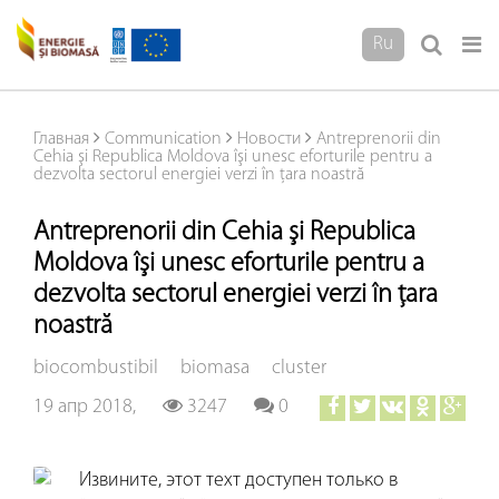
Ru
Главная
Communication
Новости
Antreprenorii din
Cehia şi Republica Moldova îşi unesc eforturile pentru a
dezvolta sectorul energiei verzi în ţara noastră
Antreprenorii din Cehia şi Republica
Moldova îşi unesc eforturile pentru a
dezvolta sectorul energiei verzi în ţara
noastră
biocombustibil
biomasa
cluster
19 апр 2018,
3247
0
Извините, этот техт доступен только в