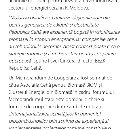
acţiunile necesare pentru dezvoltarea armonioasă a
sectorului energiei verzi în R. Moldova.
“
Moldova planifică să utilizeze deşeurile agricole
pentru generarea de căldură şi electricitate.
Republica Cehă are experienţă bogată în valorificarea
biomasei în scopuri energetice, iar companiile cehe
au tehnologiile necesare. Acest context poate crea o
sinergie rodnică şi fi un bun start pentru cooperare
fructuoasă
”, spune Pavel Činčera, director BEZK,
Republica Cehă.
Un Memorandum de Cooperare a fost semnat de
către Asociaţia Cehă pentru Biomasă BIOM şi
Clusterul Energiei din Biomasă în cadrul forumului.
Memorandumul stabileşte domeniile cheie şi
formele de cooperare dintre ambele entităţi.
„Internaționalizarea activităților în domeniul
biocombustibililor prin schimb de experiență și
implementarea proiectelor comune constituie o