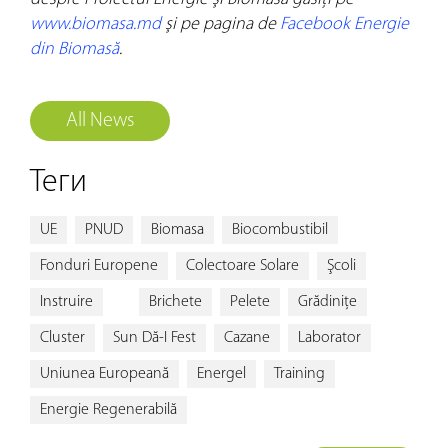
www.biomasa.md
şi pe pagina de
Facebook Energie
din Biomasă
.
All News
Теги
UE
PNUD
Biomasa
Biocombustibil
Fonduri Europene
Colectoare Solare
Şcoli
Instruire
Brichete
Pelete
Grădiniţe
Cluster
Sun Dă-I Fest
Cazane
Laborator
Uniunea Europeană
Energel
Training
Energie Regenerabilă