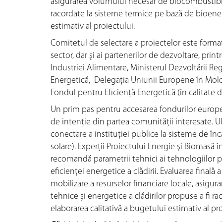
asigurarea volumului necesar de biocombustibil, a
racordate la sisteme termice pe bază de bioenerg
estimativ al proiectului.
Comitetul de selectare a proiectelor este format
sector, dar şi ai partenerilor de dezvoltare, prin
Industriei Alimentare, Ministerul Dezvoltării Reg
Energetică, Delegaţia Uniunii Europene în Mol
Fondul pentru Eficiență Energetică (în calitate 
Un prim pas pentru accesarea fondurilor europen
de intenție din partea comunității interesate. 
conectare a instituției publice la sisteme de înc
solare). Experții Proiectului Energie şi Biomasă
recomandă parametrii tehnici ai tehnologiilor p
eficienţei energetice a clădirii. Evaluarea final
mobilizare a resurselor financiare locale, asigur
tehnice și energetice a clădirilor propuse a fi r
elaborarea calitativă a bugetului estimativ al pro