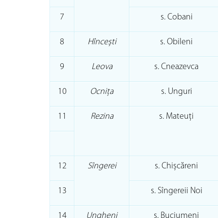
7
s. Cobani
8
Hîncești
s. Obileni
9
Leova
s. Cneazevca
10
Ocnița
s. Unguri
11
Rezina
s. Mateuți
12
Sîngerei
s. Chișcăreni
13
s. Sîngereii Noi
14
Ungheni
s. Buciumeni