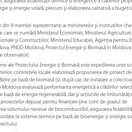
sigurarea fezabilităţii tehnice și energetice a clădirilor propu
ie și energie solară, precum şi elaborarea calitativă a bugetu
 din 9 membri reprezentanți ai ministerelor şi instituțiilor che
tre care se numără Ministerul Economiei, Ministerul Agriculturii 
ionale şi Construcţiilor, Ministerul Educației, Agenţia pentru E
dova, PNUD Moldova, Proiectul Energie şi Biomasă în Moldova 
de observator).
e ale Proiectului Energie și Biomasă este expedierea unei scr
Ulterior, comitetele locale elaborează propunerea de proiect de
ălzire pe bază de biomasă (și, după caz, de instalare a colectoa
 în Moldova evaluează performanta energetică a clădirilor select
e bază de energie regenerabilă, dar şi acţiunile de îmbunătăţi
ă a proiectelor depuse pentru finanțare ține cont de gradul de
area volumului necesar de biocombustibil, asigurarea fezabilităţ
acordate la sisteme termice pe bază de bioenergie și energie so
iectului.