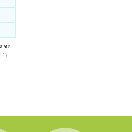
alate
ie şi