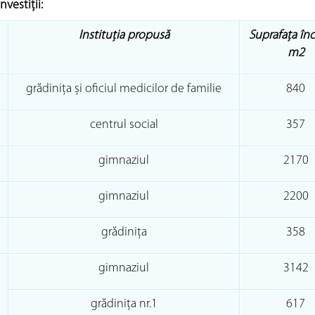
nvestiţii:
Instituţia propusă
Suprafața încă
m2
grădinița și oficiul medicilor de familie
840
centrul social
357
gimnaziul
2170
gimnaziul
2200
grădinița
358
gimnaziul
3142
grădinița nr.1
617