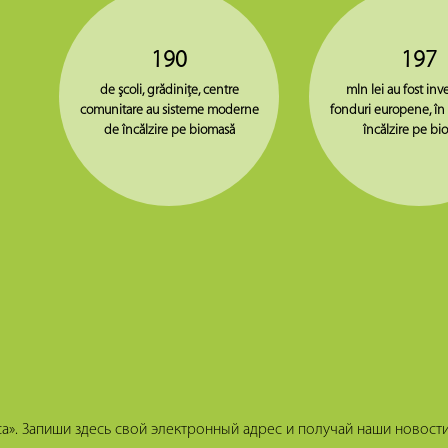
190
197
de şcoli, grădiniţe, centre
mln lei au fost inve
comunitare au sisteme moderne
fonduri europene, în
de încălzire pe biomasă
încălzire pe bi
». Запиши здесь свой электронный адрес и получай наши новости 