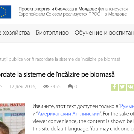
Проект энергия и биомасса в Молдове
финансируется
Европейским Союзом реализуется ПРООН в Молдове
 хозяйства
Биотопливо
Обучение и воспита
ituții publice vor fi racordate la sisteme de încălzire pe biomasă
acordate la sisteme de încălzire pe biomasă
e
12 дек 2016,
3455
0
Извините, этот техт доступен только в “
Румы
и “
Американский Английский
”. For the sake o
viewer convenience, the content is shown be
this site default language. You may click one o