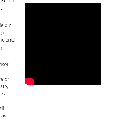
se a fi
lui
ie din
şi
ficienţă
şi
isori
relor
ate,
re a
ii
lară,