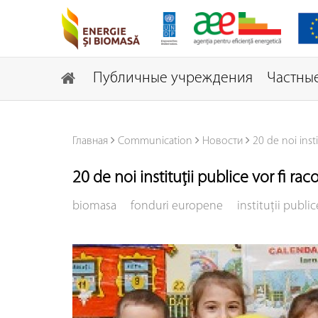
Публичные учреждения
Частные
Главная
Communication
Новости
20 de noi inst
20 de noi instituții publice vor fi r
biomasa
fonduri europene
instituţii public