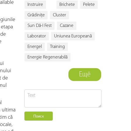
ailable
Instruire
Brichete
Pelete
Grădiniţe
Cluster
egiunile
Sun Dă-I Fest
Cazane
t etapa
 de
Laborator
Uniunea Europeană
e
Energel
Training
Energie Regenerabilă
ui
anului
Ещё
t de
mul
l
n ultima
ntim că
locale,