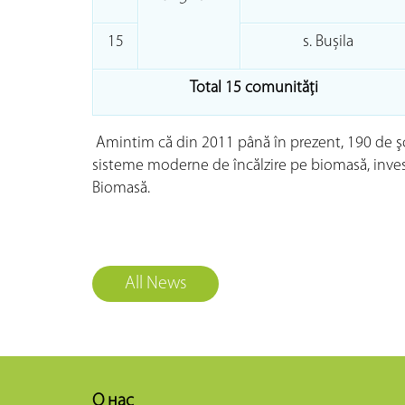
15
s. Bușila
Total 15 comunităţi
Amintim că din 2011 până în prezent, 190 de şcol
sisteme moderne de încălzire pe biomasă, investi
Biomasă.
All News
О нас