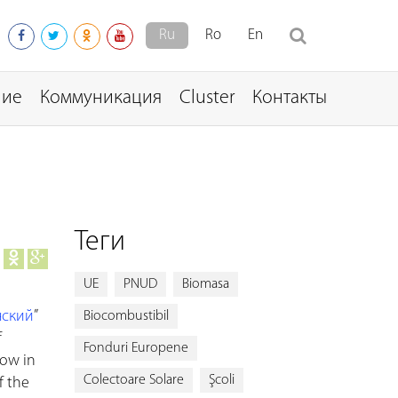
Ru
Ro
En
ние
Коммуникация
Cluster
Контакты
Теги
UE
PNUD
Biomasa
нский
”
Biocombustibil
f
Fonduri Europene
low in
Colectoare Solare
Şcoli
f the