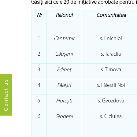
Găsiţi aici cele 20 de iniţiative aprobate pentru i
Nr
Raionul
Comunitatea
1
Cantemir
s. Enichioi
2
Căuşeni
s. Taraclia
3
Edineţ
s. Tîrnova
Contact us
4
Fălești
s. Făleștii Noi
5
Florești
s. Gvozdova
6
Glodeni
s. Ciciulea