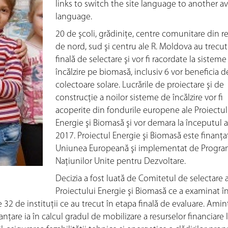
links to switch the site language to another av
language.
20 de şcoli, grădiniţe, centre comunitare din r
de nord, sud şi centru ale R. Moldova au trecu
finală de selectare şi vor fi racordate la sisteme
încălzire pe biomasă, inclusiv 6 vor beneficia d
colectoare solare. Lucrările de proiectare şi de
construcţie a noilor sisteme de încălzire vor fi
acoperite din fondurile europene ale Proiectul
Energie şi Biomasă şi vor demara la începutul 
2017. Proiectul Energie şi Biomasă este finanţa
Uniunea Europeană şi implementat de Progra
Naţiunilor Unite pentru Dezvoltare.
Decizia a fost luată de Comitetul de selectare a
Proiectului Energie şi Biomasă ce a examinat î
e 32 de instituţii ce au trecut în etapa finală de evaluare. Ami
nțare ia în calcul gradul de mobilizare a resurselor financiare 