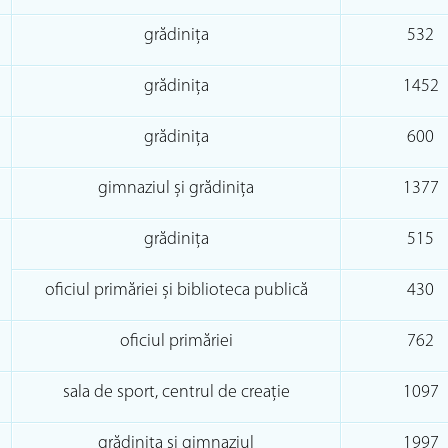
grădinița
532
grădinița
1452
grădinița
600
gimnaziul și grădinița
1377
grădinița
515
oficiul primăriei și biblioteca publică
430
oficiul primăriei
762
sala de sport, centrul de creaţie
1097
grădinița și gimnaziul
1997