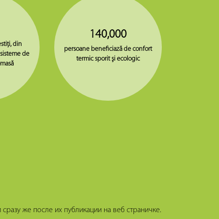
140,000
stiţi, din
persoane beneficiază de confort
 sisteme de
termic sporit şi ecologic
omasă
сразу же после их публикации на веб страничке.