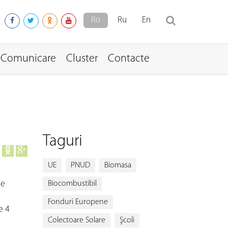
Ro
Ru
En
Comunicare
Cluster
Contacte
Taguri
UE
PNUD
Biomasa
de
Biocombustibil
Fonduri Europene
e 4
Colectoare Solare
Şcoli
.