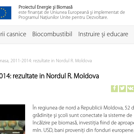
Proiectul Energie şi Biomasă
este finanţat de Uniunea Europeană şi implementat de
Programul Naţiunilor Unite pentru Dezvoltare.
ii casnice
Biocombustibil
Instruire și educare
omasa, 2011-2014: rezultate in Nordul R. Moldova
014: rezultate in Nordul R. Moldova
În regiunea de nord a Republicii Moldova, 52 
grădiniţe şi şcoli sunt conectate la sisteme de
încălzire pe biomasă, investiţia fiind de aproap
mln. USD, bani proveniţi din fonduri europene