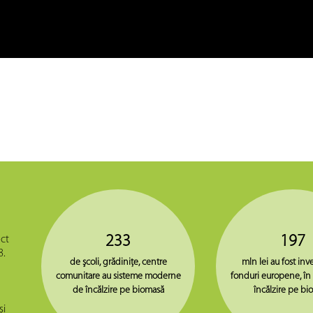
233
197
ct
8.
de şcoli, grădiniţe, centre
mln lei au fost inve
comunitare au sisteme moderne
fonduri europene, în
de încălzire pe biomasă
încălzire pe bi
şi