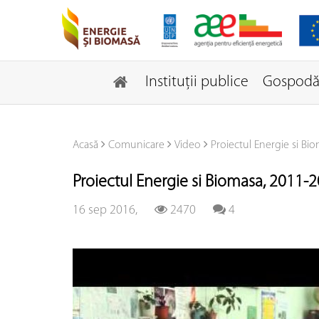
Instituţii publice
Gospodăr
Acasă
Comunicare
Video
Proiectul Energie si Bi
Proiectul Energie si Biomasa, 2011-2
16 sep 2016,
2470
4