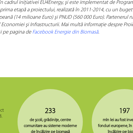
n cadrul iniţiativei EU4Energy, şi este implementat de Progra
prima etapă a proiectului, realizată în 2011-2014, cu un buget
peană (14 milioane Euro) şi PNUD (560 000 Euro). Partenerul n
l Economiei şi Infrastructurii. Mai multă informaţie despre Proi
i pe pagina de
Facebook Energie din Biomasă
.
233
197
ct
8.
de şcoli, grădiniţe, centre
mln lei au fost inve
comunitare au sisteme moderne
fonduri europene, în
de încălzire pe biomasă
încălzire pe bi