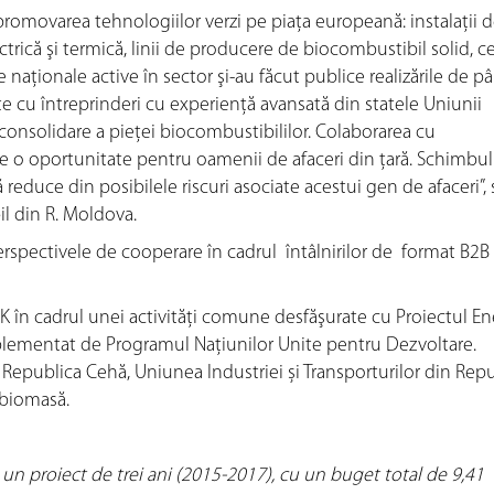
promovarea tehnologiilor verzi pe piaţa europeană: instalaţii 
rică şi termică, linii de producere de biocombustibil solid, c
 naţionale active în sector şi-au făcut publice realizările de p
te cu întreprinderi cu experienţă avansată din statele Uniunii
onsolidare a pieţei biocombustibililor. Colaborarea cu
e o oportunitate pentru oamenii de afaceri din ţară. Schimbul
 reduce din posibilele riscuri asociate acestui gen de afaceri”,
l din R. Moldova.
perspectivele de cooperare în cadrul întâlnirilor de format B2B
K în cadrul unei activităţi comune desfăşurate cu Proiectul Ene
lementat de Programul Naţiunilor Unite pentru Dezvoltare.
n Republica Cehă, Uniunea Industriei și Transporturilor din Rep
u biomasă.
 un proiect de trei ani (2015-2017), cu un buget total de 9,41