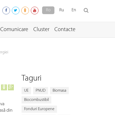
Ro
Ru
En
Comunicare
Cluster
Contacte
ergiei
Taguri
UE
PNUD
Biomasa
Biocombustibil
 va
Fonduri Europene
asă din