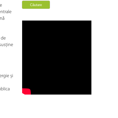
de
entrale
ână
 de
 susţine
rgie și
ublica