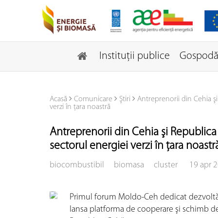
Instituţii publice
Gospodăr
Acasă
Comunicare
Ştiri
Antreprenorii din Cehia ş
verzi în ţara noastră
Antreprenorii din Cehia şi Republica
sectorul energiei verzi în ţara noastr
biocombustibil
biomasa
cluster
19 apr 2
Primul forum Moldo-Ceh dedicat dezvoltării
lansa platforma de cooperare şi schimb de