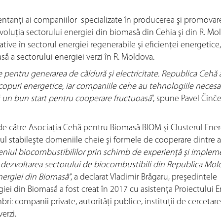
zentanţi ai companiilor specializate în producerea şi promovar
evoluţia sectorului energiei din biomasă din Cehia şi din R. Mo
tive în sectorul energiei regenerabile şi eficienţei energetice,
ă a sectorului energiei verzi în R. Moldova.
e pentru generarea de căldură şi electricitate. Republica Cehă 
scopuri energetice, iar companiile cehe au tehnologiile necesa
fi un bun start pentru cooperare fructuoasă
”, spune Pavel Činče
către Asociaţia Cehă pentru Biomasă BIOM şi Clusterul Ener
 stabileşte domeniile cheie şi formele de cooperare dintre
omeniul biocombustibililor prin schimb de experiență și imple
dezvoltarea sectorului de biocombustibili din Republica Mol
energiei din Biomasă”
, a declarat Vladimir Brăgaru, preşedintele
giei din Biomasă a fost creat în 2017 cu asistenţa Proiectului 
: companii private, autorități publice, instituții de cercetare
verzi.