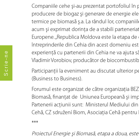
Companiile cehe şi-au prezentat portofoliul în 
producere de biogaz şi generare de energie elect
termice pe biomasă ş.a. La rândul lor, companiile
acum şi exprimat dorinţa de a stabili parteneria
Europene. „Republica Moldova este la etapa de c
întreprinderile din Cehia din acest domeniu est
Scrie-ne
experiență cu partenerii din Cehia ne va ajuta să
Vladimir Vorobiov, producător de biocombustibi
Participanţii la eveniment au discutat ulterior 
(Business to Business).
Forumul este organizat de către organizația BEZ
Biomasă, finanţat de Uniunea Europeană şi imp
Partenerii acţiunii sunt: Ministerul Mediului di
Cehă, CZ sdružení Biom, Asociația Cehă pentr
***
Proiectul Energie şi Biomasă, etapa a doua, este