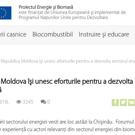
Proiectul Energie şi Biomasă
este finanţat de Uniunea Europeană şi implementat de
Programul Naţiunilor Unite pentru Dezvoltare.
ii casnice
Biocombustibil
Instruire și educare
i Republica Moldova îşi unesc eforturile pentru a dezvolta sectorul en
 Moldova îşi unesc eforturile pentru a dezvolta
ă
018,
3245
0
 sectorului energiei verzi are loc astăzi la Chişinău. Forumul
 experienţă cu actori relevanţi din sectorul energiei din biom