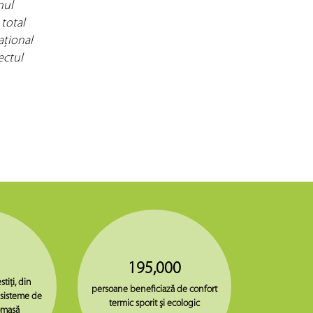
mul
 total
aţional
ectul
195,000
stiţi, din
persoane beneficiază de confort
 sisteme de
termic sporit şi ecologic
omasă