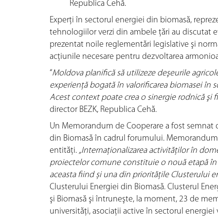
Republica Cehă.
Experţi în sectorul energiei din biomasă, repre
tehnologiilor verzi din ambele ţări au discutat 
prezentat noile reglementări legislative şi norma
acţiunile necesare pentru dezvoltarea armonioas
“
Moldova planifică să utilizeze deşeurile agricol
experienţă bogată în valorificarea biomasei în 
Acest context poate crea o sinergie rodnică şi 
director BEZK, Republica Cehă.
Un Memorandum de Cooperare a fost semnat de 
din Biomasă în cadrul forumului. Memorandumul
entităţi.
„Internaționalizarea activităților în d
proiectelor comune constituie o nouă etapă în 
aceasta fiind și una din prioritățile Clusterului 
Clusterului Energiei din Biomasă. Clusterul Ener
şi Biomasă şi întruneşte, la moment, 23 de membri
universități, asociaţii active în sectorul energiei 