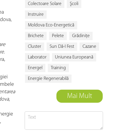
Colectoare Solare
Şcoli
ea
Instruire
ldova,
Moldova Eco-Energetică
Brichete
Pelete
Grădiniţe
are
Cluster
Sun Dă-I Fest
Cazane
re.
Laborator
Uniunea Europeană
ra,
Energel
Training
giei
Energie Regenerabilă
 ambele
mentarea
Mai Mult
dova,
Energie
,