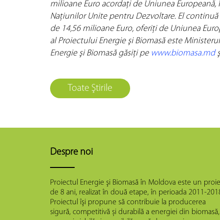
milioane Euro acordaţi de Uniunea Europeană, î
Naţiunilor Unite pentru Dezvoltare. El continuă 
de 14,56 milioane Euro, oferiţi de Uniunea Euro
al Proiectului Energie şi Biomasă este Ministeru
Energie şi Biomasă găsiţi pe
www.biomasa.md
ş
Toate Ştirile
Despre noi
Proiectul Energie şi Biomasă în Moldova este un proie
de 8 ani, realizat în două etape, în perioada 2011-201
Proiectul îşi propune să contribuie la producerea
sigură, competitivă și durabilă a energiei din biomasă,