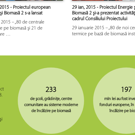
 2015 - Proiectul european
29 ian, 2015 - Proiectul Energie ş
şi Biomasă 2 s-a lansat
Biomasă 2 şi-a prezentat activităţ
cadrul Consiliului Proiectului
 2015 – „80 de centrale
29 ianuarie 2015 – „80 de noi ce
 pe biomasă şi 21 de
termice pe bază de biomasă ins
are …
233
197
ct
8.
de şcoli, grădiniţe, centre
mln lei au fost inve
comunitare au sisteme moderne
fonduri europene, în
de încălzire pe biomasă
încălzire pe bi
şi