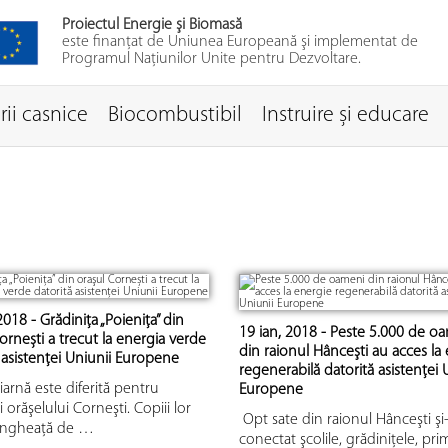
Proiectul Energie şi Biomasă
este finanţat de Uniunea Europeană şi implementat de
Programul Naţiunilor Unite pentru Dezvoltare.
ii casnice
Biocombustibil
Instruire și educare
2018 - Grădinița „Poienița” din
19 ian, 2018 - Peste 5.000 de o
ornești a trecut la energia verde
din raionul Hânceşti au acces la
 asistenţei Uniunii Europene
regenerabilă datorită asistenţei 
iarnă este diferită pentru
Europene
i orăşelului Corneşti. Copiii lor
Opt sate din raionul Hânceşti şi
îngheaţă de …
conectat şcolile, grădiniţele, prim