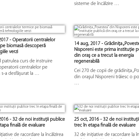
sisteme de încălzire …
2017 - Operatorii centralelor
14 aug, 2017 - Grădiniţa „Poveste
 pe biomasă descoperă
Nisporeni este prima instituţie p
iile verzi
din oraş ce a trecut la energia
l patrulea curs de instruire
regenerabilă
peratorii centralelor pe
Cei 270 de copii de grădiniţa „Po
s-a desfășurat la …
din oraşul Nisporeni trăiesc o po
…
2016 - 32 de noi instituții publice
25 oct, 2016 - 32 de noi instituți
etapa finală de evaluare
trec în etapa finală de evaluare
ițiative de racordare la încălzirea
32 de inițiative de racordare la î