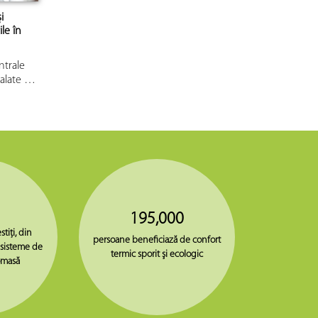
i
ile în
ntrale
talate …
195,000
stiţi, din
persoane beneficiază de confort
 sisteme de
termic sporit şi ecologic
omasă