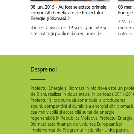
08 iun, 2015 - Au fost selectate primele
03 mar,
comunităţi beneficiare ale Proiectului
Energie 
Energie şi Biomasă 2
3 Martie
8 iunie, Chişinău – 19 şcoli, grădiniţe şi
moderne
alte instituţii publice din regiunea de …
colecto
Despre noi
Proiectul Energie şi Biomasă în Moldova este un proie
de 8 ani, realizat în două etape, în perioada 2011-201
Proiectul îşi propune să contribuie la producerea
sigură, competitivă și durabilă a energiei din biomasă,
cea mai viabilă şi accesibilă sursă de energie
regenerabilă în Republica Moldova. Proiectul Energie 
Biomasă este finanţat de Uniunea Europeană şi
implementat de Programul Naţiunilor Unite pentru