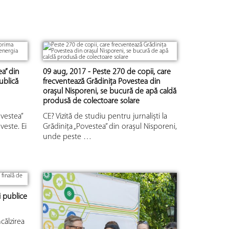
a” din
09 aug, 2017 - Peste 270 de copii, care
ublică
frecventează Grădinița Povestea din
orașul Nisporeni, se bucură de apă caldă
produsă de colectoare solare
vestea”
CE? Vizită de studiu pentru jurnaliști la
veste. Ei
Grădinița „Povestea” din orașul Nisporeni,
unde peste …
i publice
ncălzirea