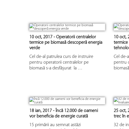
10 oct, 2017 - Operatorii centralelor
10 oct, 
termice pe biomasă descoperă energia
termice
verde
tehnolog
Cel de-al patrulea curs de instruire
Cel de-a
pentru operatorii centralelor pe
pentru o
biomasă s-a desfășurat la …
biomasă 
18 ian, 2017 - Încă 12.000 de oameni
25 oct, 
vor beneficia de energie curată
trec în 
15 primării au semnat astăzi
32 de in