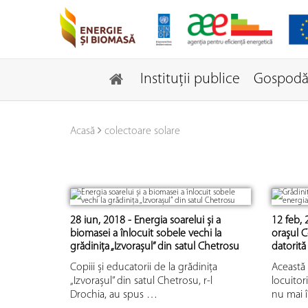
Instituţii publice
Gospodăr
Acasă
colectoare solare
28 iun, 2018 - Energia soarelui și a
12 feb, 
biomasei a înlocuit sobele vechi la
oraşul C
grădinița „Izvorașul” din satul Chetrosu
datorită
Copiii și educatorii de la grădinița
Această 
„Izvorașul” din satul Chetrosu, r-l
locuitori
Drochia, au spus …
nu mai 