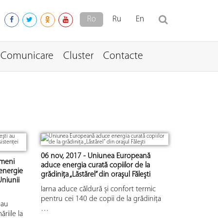
Ro
Ru
En
Comunicare
Cluster
Contacte
06 nov, 2017 - Uniunea Europeană
ameni
aduce energia curată copiilor de la
 energie
grădiniţa „Lăstărel” din oraşul Făleşti
Uniunii
Iarna aduce căldură și confort termic
pentru cei 140 de copii de la grădinița
-au
…
ăriile la