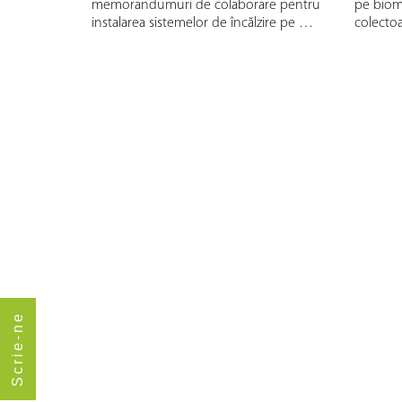
memorandumuri de colaborare pentru
pe bioma
instalarea sistemelor de încălzire pe …
colectoa
Scrie-ne