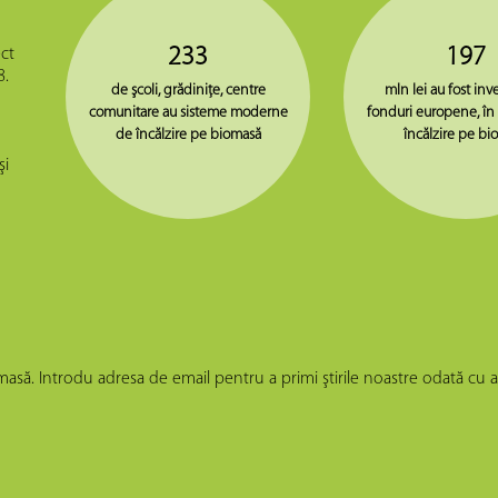
233
197
ct
8.
de şcoli, grădiniţe, centre
mln lei au fost inve
comunitare au sisteme moderne
fonduri europene, în
de încălzire pe biomasă
încălzire pe bi
şi
iomasă. Introdu adresa de email pentru a primi ştirile noastre odată cu 