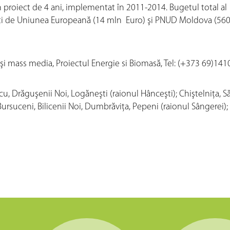
 proiect de 4 ani, implementat în 2011-2014. Bugetul total al
daţi de Uniunea Europeană (14 mln Euro) şi PNUD Moldova (56
 şi mass media, Proiectul Energie si Biomasă, Tel: (+373 69)141
, Drăguşenii Noi, Logăneşti (raionul Hânceşti); Chiştelniţa, Să
 Bursuceni, Bilicenii Noi, Dumbrăviţa, Pepeni (raionul Sângerei);