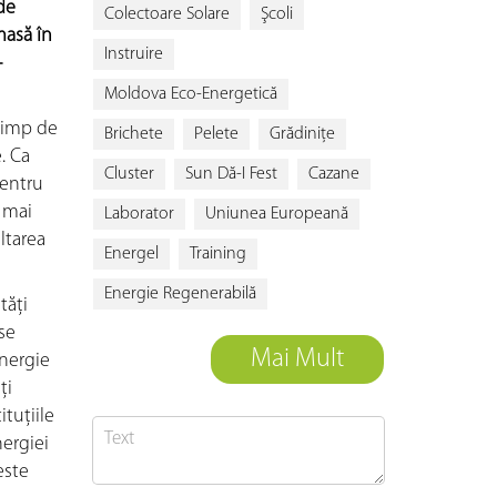
de
Colectoare Solare
Şcoli
masă în
Instruire
-
Moldova Eco-Energetică
 timp de
Brichete
Pelete
Grădiniţe
. Ca
Cluster
Sun Dă-I Fest
Cazane
pentru
 mai
Laborator
Uniunea Europeană
ltarea
Energel
Training
Energie Regenerabilă
tăţi
se
Mai Mult
Energie
ţi
ituţiile
ergiei
este