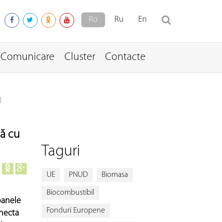
Ro
Ru
En
Comunicare
Cluster
Contacte
l
să cu
Taguri
UE
PNUD
Biomasa
Biocombustibil
oanele
Fonduri Europene
onecta