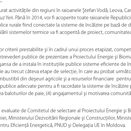
c.
urat activităţile din regiuni în raioanele Ştefan Vodă, Leova, Ca
uz Yeri. Până în 2014, vor fi acoperite toate raioanele Republici
lice rurale fiind conectate la sisteme de încălzire pe bază de 
alării sistemelor termice va fi acoperită de proiect, comunitate
 criterii prestabilite şi în cadrul unui proces etapizat, competi
întrevederi publice de prezentare a Proiectului Energie şi Biom
şansa de a instala în instituţiile publice sisteme eficiente de în
ie au trecut câteva etape de selecţie, în care au probat următo
bustibil din deşeuri agricole şi a resurselor financiare pentru
or publice adecvate pentru a fi racordate la sisteme de încălzire
ea baloturilor de paie, (4) angajamentul şi motivarea comunităţ
 evaluate de Comitetul de selectare al Proiectului Energie şi 
ei, Ministerului Dezvoltării Regionale şi Construcţiilor, Minist
pentru Eficienţă Energetică, PNUD şi Delegaţia UE în Moldova.