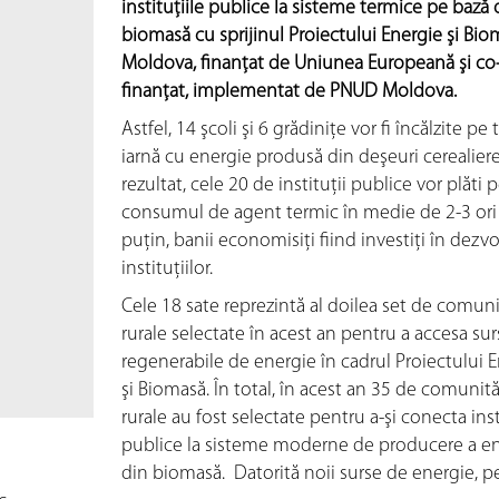
instituţiile publice la sisteme termice pe bază 
biomasă cu sprijinul Proiectului Energie şi Bio
Moldova, finanţat de Uniunea Europeană şi co
finanţat, implementat de PNUD Moldova.
Astfel, 14 şcoli şi 6 grădiniţe vor fi încălzite pe
iarnă cu energie produsă din deşeuri cerealiere
rezultat, cele 20 de instituţii publice vor plăti 
consumul de agent termic în medie de 2-3 ori
puţin, banii economisiţi fiind investiţi în dezvo
instituţiilor.
Cele 18 sate reprezintă al doilea set de comuni
rurale selectate în acest an pentru a accesa sur
regenerabile de energie în cadrul Proiectului 
şi Biomasă. În total, în acest an 35 de comunită
rurale au fost selectate pentru a-şi conecta inst
publice la sisteme moderne de producere a en
din biomasă. Datorită noii surse de energie, p