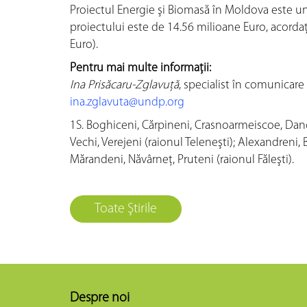
Proiectul Energie şi Biomasă în Moldova este un
proiectului este de 14.56 milioane Euro, acor
Euro).
Pentru mai multe informaţii:
Ina Prisăcaru-Zglavuţă
, specialist în comunicare
ina.zglavuta@undp.org
1
S. Boghiceni, Cărpineni, Crasnoarmeiscoe, Dancu
Vechi, Verejeni (raionul Teleneşti); Alexandreni,
Mărandeni, Năvârneţ, Pruteni (raionul Făleşti).
Toate Ştirile
Despre noi