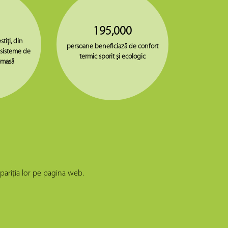
195,000
stiţi, din
persoane beneficiază de confort
 sisteme de
termic sporit şi ecologic
omasă
apariţia lor pe pagina web.