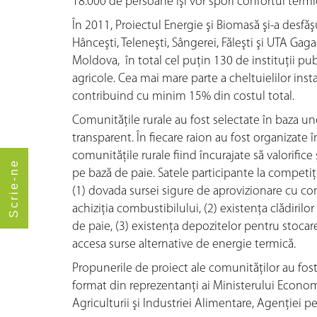
18.000 de persoane îşi vor spori confortul termi
În 2011, Proiectul Energie şi Biomasă şi-a desfăş
Hânceşti, Teleneşti, Sângerei, Făleşti şi UTA Gaga
Moldova, în total cel puţin 130 de instituţii pub
agricole. Cea mai mare parte a cheltuielilor inst
contribuind cu minim 15% din costul total.
Comunităţile rurale au fost selectate în baza unor
transparent. În fiecare raion au fost organizate 
comunităţile rurale fiind încurajate să valorifice 
Scrie-ne
pe bază de paie. Satele participante la competiţ
(1) dovada sursei sigure de aprovizionare cu com
achiziţia combustibilului, (2) existenţa clădiril
de paie, (3) existenţa depozitelor pentru stocar
accesa surse alternative de energie termică.
Propunerile de proiect ale comunităţilor au fost
format din reprezentanţi ai Ministerului Economi
Agriculturii şi Industriei Alimentare, Agenţiei 