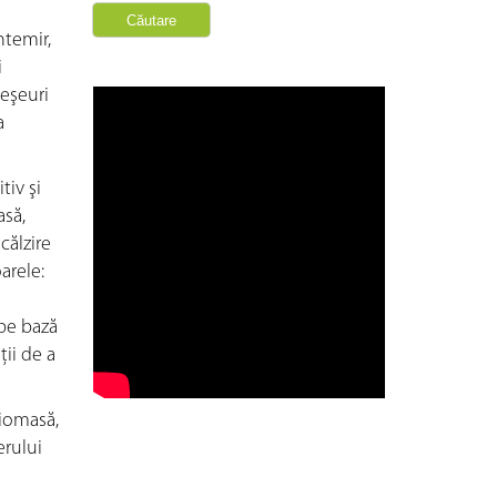
ntemir,
i
deşeuri
a
tiv şi
asă,
călzire
arele:
 pe bază
ii de a
Biomasă,
erului