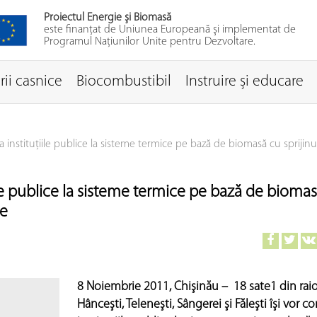
Proiectul Energie şi Biomasă
este finanţat de Uniunea Europeană şi implementat de
Programul Naţiunilor Unite pentru Dezvoltare.
ii casnice
Biocombustibil
Instruire și educare
ta instituţiile publice la sisteme termice pe bază de biomasă cu sprijinu
iile publice la sisteme termice pe bază de bioma
ne
8 Noiembrie 2011, Chişinău – 18 sate
1
din rai
Hânceşti, Teleneşti, Sângerei şi Făleşti îşi vor c