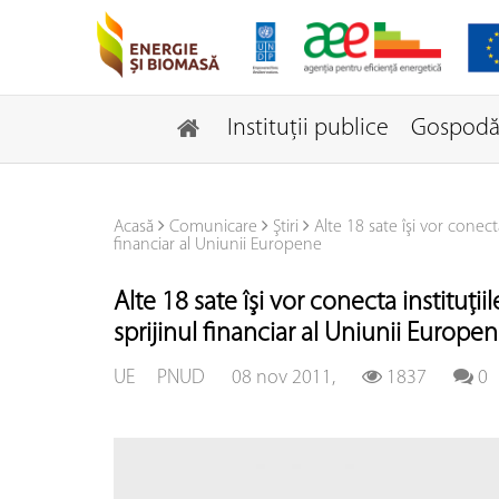
Instituţii publice
Gospodăr
Acasă
Comunicare
Ştiri
Alte 18 sate îşi vor conec
financiar al Uniunii Europene
Alte 18 sate îşi vor conecta instituţ
sprijinul financiar al Uniunii Europe
UE
PNUD
08 nov 2011,
1837
0