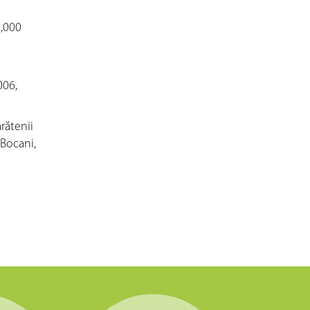
0,000
006,
rătenii
 Bocani,