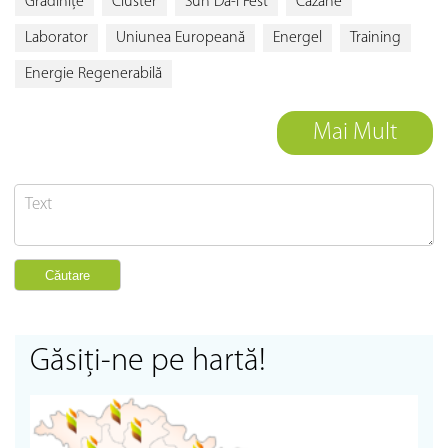
Grădiniţe
Cluster
Sun Dă-I Fest
Cazane
Laborator
Uniunea Europeană
Energel
Training
Energie Regenerabilă
Mai Mult
Găsiţi-ne pe hartă!