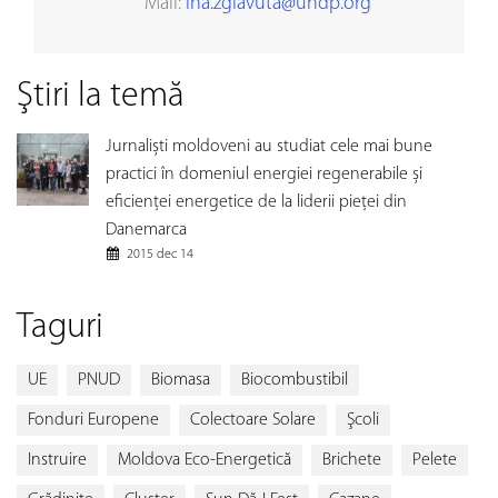
Mail:
ina.zglavuta@undp.org
Ştiri la temă
Jurnaliști moldoveni au studiat cele mai bune
practici în domeniul energiei regenerabile și
eficienței energetice de la liderii pieței din
Danemarca
2015 dec 14
Taguri
UE
PNUD
Biomasa
Biocombustibil
Fonduri Europene
Colectoare Solare
Şcoli
Instruire
Moldova Eco-Energetică
Brichete
Pelete