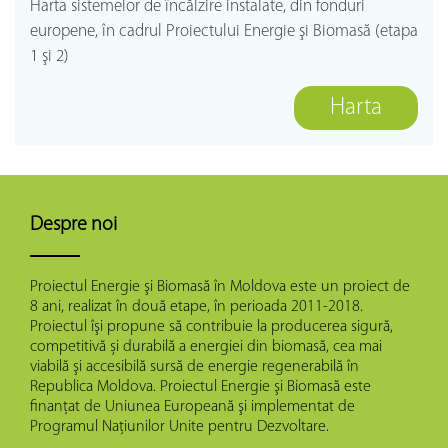
Harta sistemelor de încălzire instalate, din fonduri
europene, în cadrul Proiectului Energie şi Biomasă (etapa
1 şi 2)
Harta
Despre noi
Proiectul Energie şi Biomasă în Moldova este un proiect de
8 ani, realizat în două etape, în perioada 2011-2018.
Proiectul îşi propune să contribuie la producerea sigură,
competitivă și durabilă a energiei din biomasă, cea mai
viabilă şi accesibilă sursă de energie regenerabilă în
Republica Moldova. Proiectul Energie şi Biomasă este
finanţat de Uniunea Europeană şi implementat de
Programul Naţiunilor Unite pentru Dezvoltare.